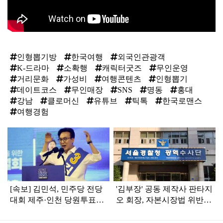
인형뽑기방
한국여행
외국인관광객
K-드라마
소확행
캐릭터굿즈
무인운영
거리문화
가성비
여행콘텐츠
인형뽑기
데이트코스
무인매장
SNS
명동
홍대
강남
클로머신
유튜브
틱톡
한국로맨스
여행경험
탑
라
인
[속보] 김민석, 민주당 전당
'김부장' 공동 제작사 판타지
대회 제주·인천 당원투표서
오 회장, 자본시장법 위반
승리로 1위 탈환
혐의로 피소됐다