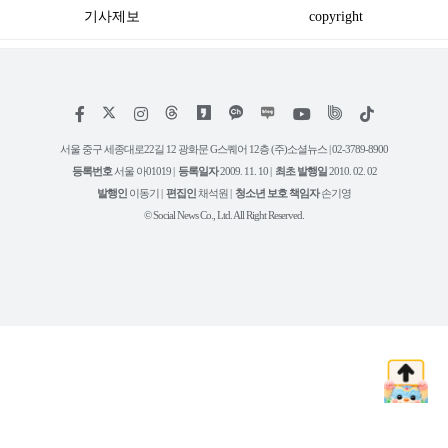
기사제보
copyright
저
페
인
위
틱
작
이
스
키
톡
권
스
타
트
서울 중구 세종대로22길 12 광화문 G스퀘어 12층 (주)소셜뉴스 | 02-3789-8900
정
북
그
리
보
등록번호
서울 아01019 |
등록일자
2009. 11. 10 |
최초 발행일
2010. 02. 02
램
유
튜
발행인
이동기 |
편집인
채석원 |
청소년 보호 책임자
손기영
브
© Social News Co., Ltd. All Right Reserved.