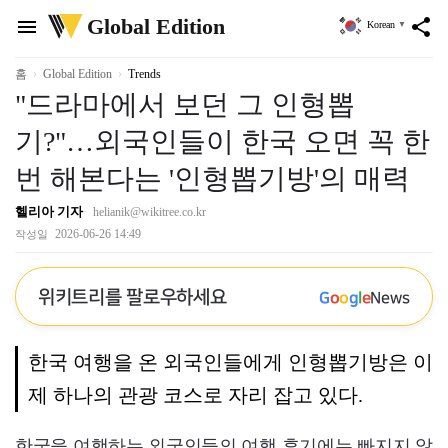
위
Global Edition
menu
share
Korean
▼
키
트
리
홈
Global Edition
Trends
"드라마에서 보던 그 인형뽑
기?"…외국인들이 한국 오면 꼭 한
번 해본다는 '인형뽑기방'의 매력
헬리아 기자
helianik@wikitree.co.kr
2026-06-26 14:49
작성일
위키트리를 팔로우하세요
G
o
o
g
l
e
News
한국 여행을 온 외국인들에게 인형뽑기방은 이
제 하나의 관광 코스로 자리 잡고 있다.
한국을 여행하는 외국인들의 여행 후기에는 빠지지 않