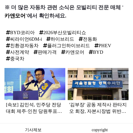
※ 더 많은 자동차 관련 소식은 모빌리티 전문 매체 '
카앤모어
'에서 확인하세요.
BYD코리아
2026부산모빌리티쇼
씨라이언6DM-i
하이브리드
전동화
친환경자동차
플러그인하이브리드
PHEV
사전계약
판매가격
카앤모어
BYD
중국차
탑
라
인
[속보] 김민석, 민주당 전당
'김부장' 공동 제작사 판타지
대회 제주·인천 당원투표서
오 회장, 자본시장법 위반
승리로 1위 탈환
혐의로 피소됐다
기사제보
copyright