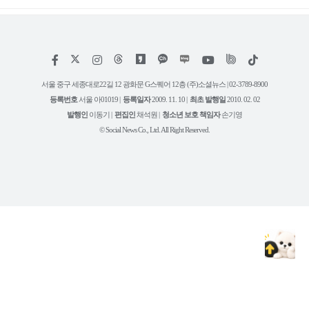
저
페
인
위
틱
작
이
스
키
톡
권
스
타
트
서울 중구 세종대로22길 12 광화문 G스퀘어 12층 (주)소셜뉴스 | 02-3789-8900
정
북
그
리
보
등록번호
서울 아01019 |
등록일자
2009. 11. 10 |
최초 발행일
2010. 02. 02
램
유
튜
발행인
이동기 |
편집인
채석원 |
청소년 보호 책임자
손기영
브
© Social News Co., Ltd. All Right Reserved.