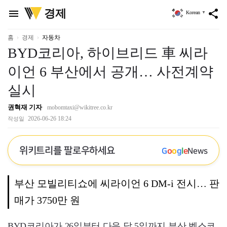
위
경제
menu
share
Korean
▼
키
트
리
홈
경제
자동차
BYD코리아, 하이브리드 車 씨라
이언 6 부산에서 공개… 사전계약
실시
권혁재 기자
mobomtaxi@wikitree.co.kr
2026-06-26 18:24
작성일
위키트리를 팔로우하세요
G
o
o
g
l
e
News
부산 모빌리티쇼에 씨라이언 6 DM-i 전시… 판
매가 3750만 원
BYD코리아가 26일부터 다음 달 5일까지 부산 벡스코