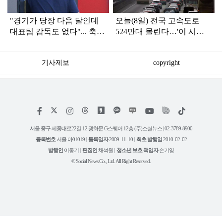
"경기가 당장 다음 달인데
오늘(8일) 전국 고속도로
대표팀 감독도 없다"... 축구
524만대 몰린다…'이 시
협회 현재 상황
간'에 가장 붐빌 듯
기사제보
copyright
저
페
인
위
틱
작
이
스
키
톡
권
스
타
트
서울 중구 세종대로22길 12 광화문 G스퀘어 12층 (주)소셜뉴스 | 02-3789-8900
정
북
그
리
보
등록번호
서울 아01019 |
등록일자
2009. 11. 10 |
최초 발행일
2010. 02. 02
램
유
튜
발행인
이동기 |
편집인
채석원 |
청소년 보호 책임자
손기영
브
© Social News Co., Ltd. All Right Reserved.