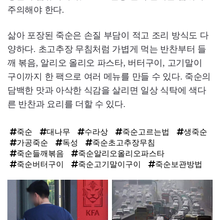
주의해야 한다.
삶아 포장된 죽순은 손질 부담이 적고 조리 방식도 다
양하다. 초고추장 무침처럼 가볍게 먹는 반찬부터 들
깨 볶음, 알리오 올리오 파스타, 버터구이, 고기말이
구이까지 한 팩으로 여러 메뉴를 만들 수 있다. 죽순의
담백한 맛과 아삭한 식감을 살리면 일상 식탁에 색다
른 반찬과 요리를 더할 수 있다.
죽순
대나무
수라상
죽순고르는법
생죽순
가공죽순
독성
죽순초고추장무침
죽순들깨볶음
죽순알리오올리오파스타
죽순버터구이
죽순고기말이구이
죽순보관방법
탑
라
인