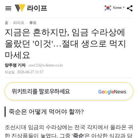
위
라이프
menu
share
Korean
▼
키
트
리
홈
라이프
푸드
지금은 흔하지만, 임금 수라상에
올랐던 '이것'…절대 생으로 먹지
마세요
양주영 기자
zoo123@wikitree.co.kr
2026-06-27 11:57
작성일
위키트리를 팔로우하세요
G
o
o
g
l
e
News
죽순은 어떻게 먹어야 할까?
조선시대 임금의 수라상에는 전국 각지에서 올라온 귀
한 진상품들이 놓였다. 그중 '
죽순
'은 아삭한 식감과 담