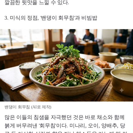
깔끔한 뒷맛을 느낄 수 있다.
3. 미식의 정점, '밴댕이 회무침'과 비빔밥
밴댕이 회무침 (AI로 제작)
많은 이들의 침샘을 자극했던 것은 바로 채소와 함께
붉게 버무려낸 '회무침'이다. 미나리, 오이, 양배추, 당