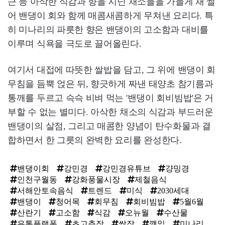
근 등 아삭한 식감과 향을 지닌 채소들을 가늘게 채 썰
어 밴댕이 회와 함께 매콤새콤하게 무쳐낸 요리다. 특
히 미나리의 파릇한 향은 밴댕이의 고소함과 대비를
이루며 식욕을 극도로 끌어올린다.
여기서 대접에 따뜻한 쌀밥을 담고, 그 위에 밴댕이 회
무침을 듬뿍 얹은 뒤, 향긋하게 짜낸 태양초 참기름과
통깨를 두르고 슥슥 비벼 먹는 '밴댕이 회비빔밥'은 거
부할 수 없는 별미다. 아삭한 채소의 식감과 부드러운
밴댕이의 살점, 그리고 매콤한 양념이 탄수화물과 결
합하면서 한 그릇의 완벽한 요리를 완성한다.
밴댕이회
강민경
강민경유튜브
걍밍경
인천구월동
강화풍물시장
제철음식
서해안토속음식
트렌드
미식
2030세대
밴댕이
청어목
회무침
회비빔밥
5월6월
산란기
고소함
식감
오뉴월
수산물
유통플랫폼
초고추장
쌈장
깻잎
미나리