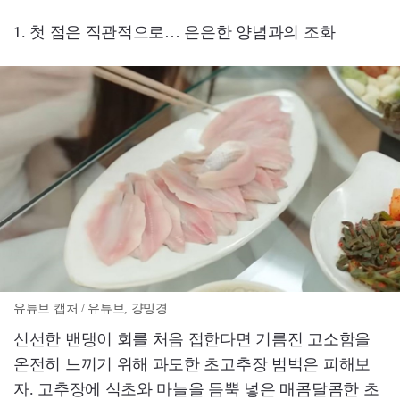
1. 첫 점은 직관적으로… 은은한 양념과의 조화
유튜브 캡처 / 유튜브, 걍밍경
신선한 밴댕이 회를 처음 접한다면 기름진 고소함을
온전히 느끼기 위해 과도한 초고추장 범벅은 피해보
자. 고추장에 식초와 마늘을 듬뿍 넣은 매콤달콤한 초