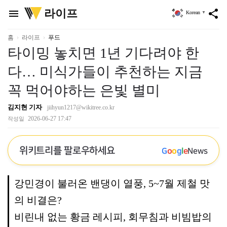
위
라이프
menu
share
Korean
▼
키
트
리
홈
라이프
푸드
타이밍 놓치면 1년 기다려야 한
다… 미식가들이 추천하는 지금
꼭 먹어야하는 은빛 별미
김지현 기자
jiihyun1217@wikitree.co.kr
2026-06-27 17:47
작성일
위키트리를 팔로우하세요
G
o
o
g
l
e
News
강민경이 불러온 밴댕이 열풍, 5~7월 제철 맛
의 비결은?
비린내 없는 황금 레시피, 회무침과 비빔밥의