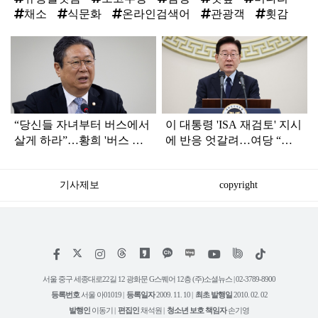
채소
식문화
온라인검색어
관광객
횟감
탑
라
인
“당신들 자녀부터 버스에서
이 대통령 'ISA 재검토' 지시
살게 하라”…황희 '버스 하
에 반응 엇갈려…여당 “적
우스'에 직격탄
극 환영” 야당 “졸속 국정”
기사제보
copyright
저
페
인
위
틱
작
이
스
키
톡
권
스
타
트
서울 중구 세종대로22길 12 광화문 G스퀘어 12층 (주)소셜뉴스 | 02-3789-8900
정
북
그
리
보
등록번호
서울 아01019 |
등록일자
2009. 11. 10 |
최초 발행일
2010. 02. 02
램
유
튜
발행인
이동기 |
편집인
채석원 |
청소년 보호 책임자
손기영