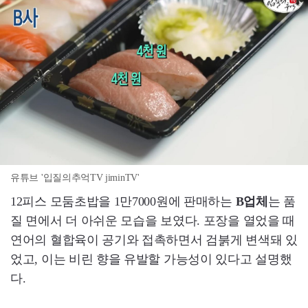
유튜브 '입질의추억TV jiminTV'
12피스 모둠초밥을 1만7000원에 판매하는
B업체
는 품
질 면에서 더 아쉬운 모습을 보였다. 포장을 열었을 때
연어의 혈합육이 공기와 접촉하면서 검붉게 변색돼 있
었고, 이는 비린 향을 유발할 가능성이 있다고 설명했
다.