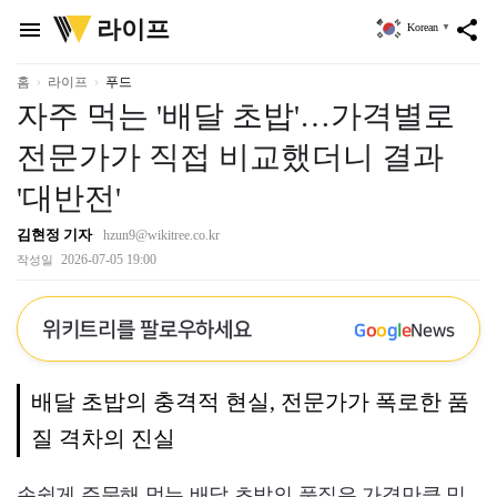
위
라이프
menu
share
Korean
▼
키
트
리
홈
라이프
푸드
자주 먹는 '배달 초밥'…가격별로
전문가가 직접 비교했더니 결과
'대반전'
김현정 기자
hzun9@wikitree.co.kr
2026-07-05 19:00
작성일
위키트리를 팔로우하세요
G
o
o
g
l
e
News
배달 초밥의 충격적 현실, 전문가가 폭로한 품
질 격차의 진실
손쉽게 주문해 먹는 배달 초밥의 품질은 가격만큼 믿