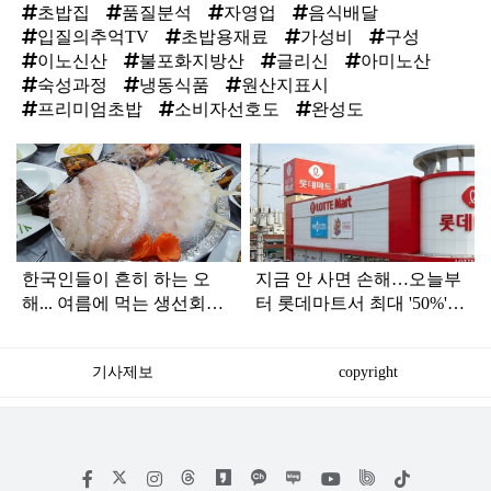
초밥집
품질분석
자영업
음식배달
입질의추억TV
초밥용재료
가성비
구성
이노신산
불포화지방산
글리신
아미노산
숙성과정
냉동식품
원산지표시
프리미엄초밥
소비자선호도
완성도
탑
라
인
한국인들이 흔히 하는 오
지금 안 사면 손해…오늘부
해... 여름에 먹는 생선회가
터 롯데마트서 최대 '50%'
위험한 '진짜 이유'
할인하는 '이 상품'
기사제보
copyright
저
페
인
위
틱
작