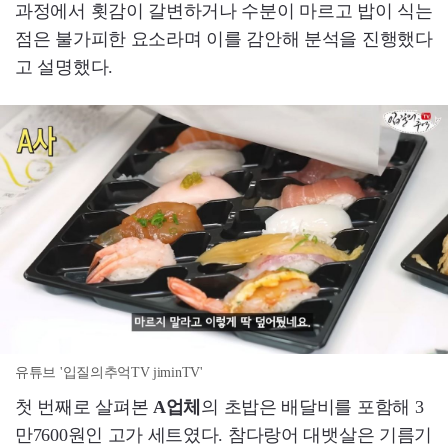
과정에서 횟감이 갈변하거나 수분이 마르고 밥이 식는
점은 불가피한 요소라며 이를 감안해 분석을 진행했다
고 설명했다.
유튜브 '입질의추억TV jiminTV'
첫 번째로 살펴본
A업체
의 초밥은 배달비를 포함해 3
만7600원인 고가 세트였다. 참다랑어 대뱃살은 기름기