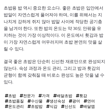
초밥용 밥 역시 중요한 요소다. 좋은 초밥은 입안에서
밥알이 자연스럽게 풀어져야 하며, 이를 위해서는 지
나치게 강하게 쥐지 않아 밥알 사이에 적당한 공기층
을 남겨야 한다. 또한 밥의 온도는 약 30도 안팎을 유
지하는 것이 가장 이상적이다. 이 온도에서 횟감과 밥
이 가장 자연스럽게 어우러지며 초밥 본연의 맛을 살
릴 수 있다.
결국 좋은 초밥은 단순히 신선한 재료만으로 완성되지
않는다. 숙성 과정과 온도 관리, 그리고 밥과 횟감의
균형이 함께 갖춰질 때 비로소 완성도 높은 맛을 낼 수
있다.
초밥
전문가
가격
배달초밥
횟감
초밥품질
수산물
생선숙성
광어
연어
온도관리
초밥밥
식감
신선도
배달앱