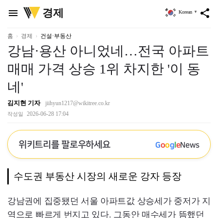
위
경제
menu
share
Korean
▼
키
트
리
홈
경제
건설·부동산
강남·용산 아니었네…전국 아파트
매매 가격 상승 1위 차지한 '이 동
네'
김지현 기자
jiihyun1217@wikitree.co.kr
2026-06-28 17:04
작성일
위키트리를 팔로우하세요
G
o
o
g
l
e
News
수도권 부동산 시장의 새로운 강자 등장
강남권에 집중됐던 서울 아파트값 상승세가 중저가 지
역으로 빠르게 번지고 있다. 그동안 매수세가 뜸했던