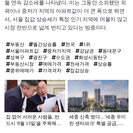
월 연속 감소세를 나타냈다. 이는 그동안 소외됐던 외
곽이나 중저가 지역의 아파트값이 더 큰 폭으로 뛰면
서, 서울 집값 상승세가 특정 인기 지역에 머물지 않고
시장 전반으로 넓게 번지고 있다는 방증이다.
부동산
월간상승률
전국
1위
서울아파트값
중저가지역
강남권
동대문구
성북구
광진구
수도권
화성시동탄구
부동산시장
매매가격
전세가격
상승률
중위매매가
가격격차
집값상승
탑
라
인
집 없어 서러운 사람들, 반
세종 신축 떴다…'세종 우미
드시 '8월 13일'을 주목해야
린 센터파크' 특별 공급, 분
합니다
양가는?