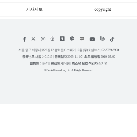
기사제보
copyright
저
페
인
위
틱
작
이
스
키
톡
권
스
타
트
서울 중구 세종대로22길 12 광화문 G스퀘어 12층 (주)소셜뉴스 | 02-3789-8900
정
북
그
리
보
등록번호
서울 아01019 |
등록일자
2009. 11. 10 |
최초 발행일
2010. 02. 02
램
유
튜
발행인
이동기 |
편집인
채석원 |
청소년 보호 책임자
손기영
브
© Social News Co., Ltd. All Right Reserved.