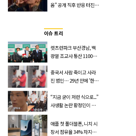
옴” 공개 직후 반응 터진
진로 뷔 캠페인 영상
이슈 트리
렛츠런파크 부산경남, 백
광열 조교사 통산 1100
승…부경 역사 새로 썼다
중국서 사람 죽이고 사라
진 범인… 29년 만에 '한
국'에서 덜미 잡혔다
“지금 굳이 저런 식으로...”
사생활 논란 황정민이 곧
출연할 예능 예고편 논란
애플 첫 폴더블폰, 니치 시
장서 점유율 34% 차지할