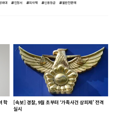
청와대
진정서
회사채
신용등급
불완전판매
녀 학
[속보] 경찰, 9월 초부터 ‘가족사건 상피제’ 전격
실시