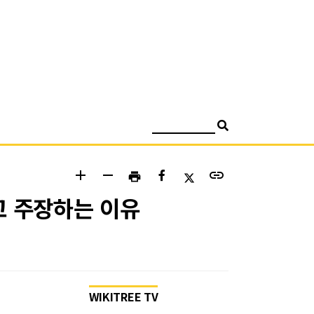
검색
add
remove
link
print
고 주장하는 이유
WIKITREE TV