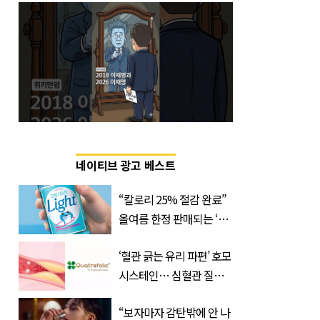
네이티브 광고 베스트
“칼로리 25% 절감 완료”
올여름 한정 판매되는 ‘최
저 칼로리 소주’ 나왔다
‘혈관 긁는 유리 파편’ 호모
시스테인… 심혈관 질환
으로 사망 위험 부른다
“보자마자 감탄밖에 안 나