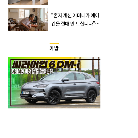
듯
“혼자 계신 어머니가 에어
컨을 절대 안 트십니다”…
반응 폭발한 사연의 정체
카밥