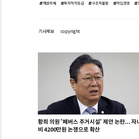
채권피해
투자적격등급
구조적불황
차입경영
기사제보
copyright
관련기사
황희 의원 '폐버스 주거시설' 제안 논란... 자
비 4200만원 논쟁으로 확산