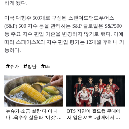
하게 됐다.
미국 대형주 500개로 구성된 스탠더드앤드푸어스
(S&P) 500 지수 등을 관리하는 S&P 글로벌은 S&P500
등 주요 지수 편입 기준을 변경하지 않기로 했다. 이에
따라 스페이스X의 지수 편입 평가는 12개월 후에나 가
능하다.
슈가
방탄
bts
탑
라
인
뉴슈가·소금·설탕 다 아니
BTS 지민이 월드컵 무대에
다...옥수수 삶을 때 '이것' 넣
서 입은 셔츠...경매에서 무
어보세요
려 '이 가격'에 팔렸다