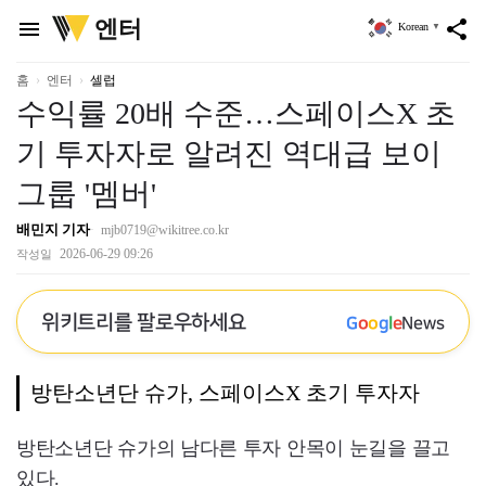
위
엔터
menu
share
Korean
▼
키
트
리
홈
엔터
셀럽
수익률 20배 수준…스페이스X 초
기 투자자로 알려진 역대급 보이
그룹 '멤버'
배민지 기자
mjb0719@wikitree.co.kr
2026-06-29 09:26
작성일
위키트리를 팔로우하세요
G
o
o
g
l
e
News
방탄소년단 슈가, 스페이스X 초기 투자자
방탄소년단 슈가의 남다른 투자 안목이 눈길을 끌고
있다.