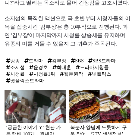
니?"라고 떨리는 목소리로 물어 긴장감을 고조시켰다.
소지섭의 묵직한 액션으로 극 초반부터 시청자들의 이
목을 집중시킨 '김부장'은 총 10부작으로 진행된다. 과
연 '김부장'이 마지막까지 시청률 상승세를 유지하며
유종의 미를 거둘 수 있을지 그 귀추가 주목된다.
방송
드라마
김부장
SBS
SBS드라마
소지섭
윤경호
최대훈
드라마시청률
시청률
시청률1위
웹툰원작
넷플릭스
넷플릭스드라마
탑
라
인
‘궁금한 이야기 Y’ 현관 가
복분자 양념에 노릇하게 구
득 택배 100개…월세만 꼬
운 장어…‘2TV 생생정보’