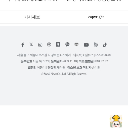
박 들어오는 수상한 집
장어 맛집 어디
기사제보
copyright
저
페
인
위
틱
작
이
스
키
톡
권
스
타
트
서울 중구 세종대로22길 12 광화문 G스퀘어 12층 (주)소셜뉴스 | 02-3789-8900
정
북
그
리
보
등록번호
서울 아01019 |
등록일자
2009. 11. 10 |
최초 발행일
2010. 02. 02
램
유
튜
발행인
이동기 |
편집인
채석원 |
청소년 보호 책임자
손기영
브
© Social News Co., Ltd. All Right Reserved.