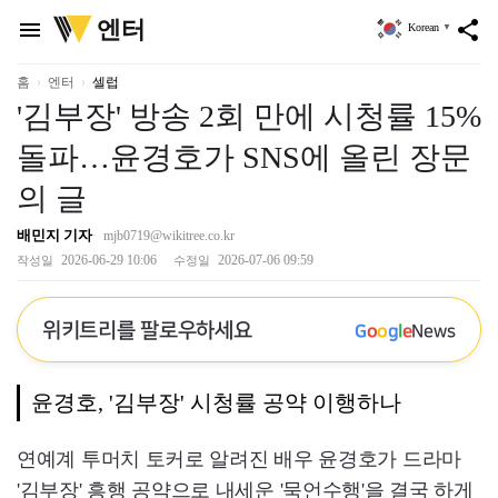
위
엔터
menu
share
Korean
▼
키
트
리
홈
엔터
셀럽
'김부장' 방송 2회 만에 시청률 15%
돌파…윤경호가 SNS에 올린 장문
의 글
배민지 기자
mjb0719@wikitree.co.kr
2026-06-29 10:06
2026-07-06 09:59
작성일
수정일
위키트리를 팔로우하세요
G
o
o
g
l
e
News
윤경호, '김부장' 시청률 공약 이행하나
연예계 투머치 토커로 알려진 배우 윤경호가 드라마
'김부장' 흥행 공약으로 내세운 '묵언수행'을 결국 하게