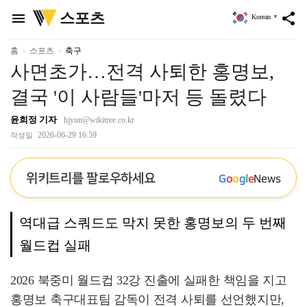
위
스포츠
menu
share
Korean
▼
키
트
리
홈
스포츠
축구
사면초가…전격 사퇴한 홍명보,
결국 '이 사람들'마저 등 돌렸다
윤희정 기자
hjyun@wikitree.co.kr
2026-06-29 16:59
작성일
위키트리를 팔로우하세요
G
o
o
g
l
e
News
역대급 스쿼드도 막지 못한 홍명보의 두 번째
월드컵 실패
2026 북중미 월드컵 32강 진출에 실패한 책임을 지고
홍명보 축구대표팀 감독이 전격 사퇴를 선언했지만,