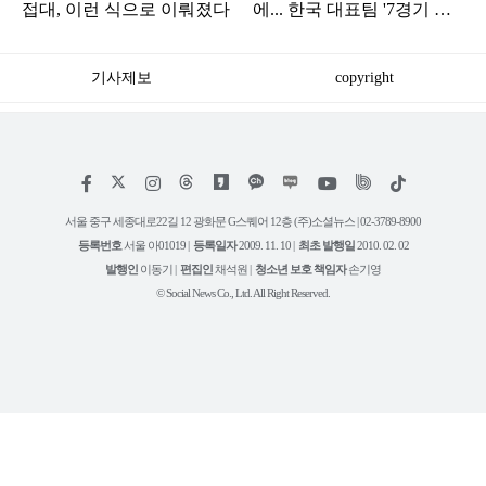
접대, 이런 식으로 이뤄졌다
에... 한국 대표팀 '7경기 무
패신화'
기사제보
copyright
저
페
인
위
틱
작
이
스
키
톡
권
스
타
트
서울 중구 세종대로22길 12 광화문 G스퀘어 12층 (주)소셜뉴스 | 02-3789-8900
정
북
그
리
보
등록번호
서울 아01019 |
등록일자
2009. 11. 10 |
최초 발행일
2010. 02. 02
램
유
튜
발행인
이동기 |
편집인
채석원 |
청소년 보호 책임자
손기영
브
© Social News Co., Ltd. All Right Reserved.