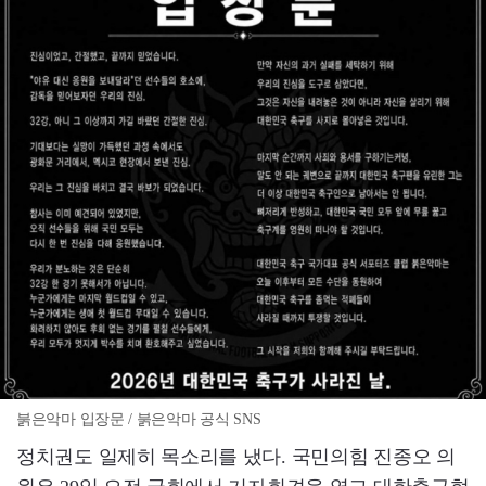
붉은악마 입장문 / 붉은악마 공식 SNS
정치권도 일제히 목소리를 냈다. 국민의힘 진종오 의