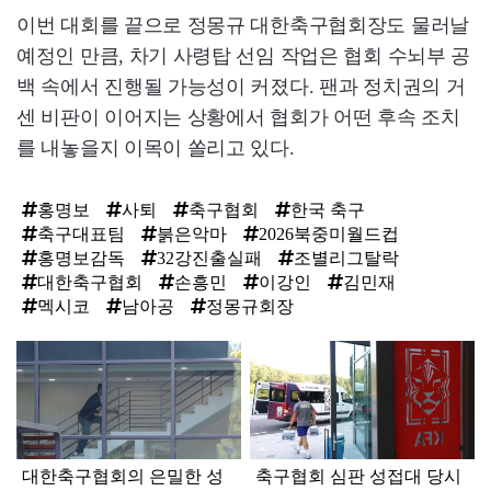
이번 대회를 끝으로 정몽규 대한축구협회장도 물러날
예정인 만큼, 차기 사령탑 선임 작업은 협회 수뇌부 공
백 속에서 진행될 가능성이 커졌다. 팬과 정치권의 거
센 비판이 이어지는 상황에서 협회가 어떤 후속 조치
를 내놓을지 이목이 쏠리고 있다.
홍명보
사퇴
축구협회
한국 축구
축구대표팀
붉은악마
2026북중미월드컵
홍명보감독
32강진출실패
조별리그탈락
대한축구협회
손흥민
이강인
김민재
멕시코
남아공
정몽규회장
탑
라
인
대한축구협회의 은밀한 성
축구협회 심판 성접대 당시