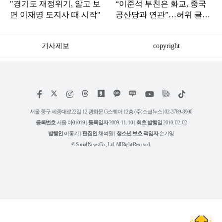
"경기도 재정위기, 알고 보
“이준석 부친은 화교, 중국
면 이재명 도지사 때 시작"
공산당과 연관”…허위 글
쓴 누리꾼 '결국'
기사제보
copyright
저
페
인
위
틱
작
이
스
키
톡
권
스
타
트
서울 중구 세종대로22길 12 광화문 G스퀘어 12층 (주)소셜뉴스 | 02-3789-8900
정
북
그
리
보
등록번호
서울 아01019 |
등록일자
2009. 11. 10 |
최초 발행일
2010. 02. 02
램
유
튜
발행인
이동기 |
편집인
채석원 |
청소년 보호 책임자
손기영
브
© Social News Co., Ltd. All Right Reserved.