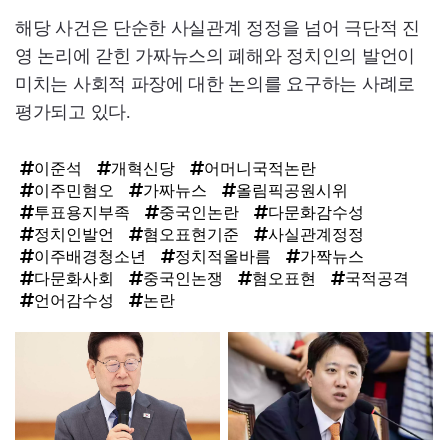
해당 사건은 단순한 사실관계 정정을 넘어 극단적 진
영 논리에 갇힌 가짜뉴스의 폐해와 정치인의 발언이
미치는 사회적 파장에 대한 논의를 요구하는 사례로
평가되고 있다.
이준석
개혁신당
어머니국적논란
이주민혐오
가짜뉴스
올림픽공원시위
투표용지부족
중국인논란
다문화감수성
정치인발언
혐오표현기준
사실관계정정
이주배경청소년
정치적올바름
가짝뉴스
다문화사회
중국인논쟁
혐오표현
국적공격
언어감수성
논란
탑
라
인