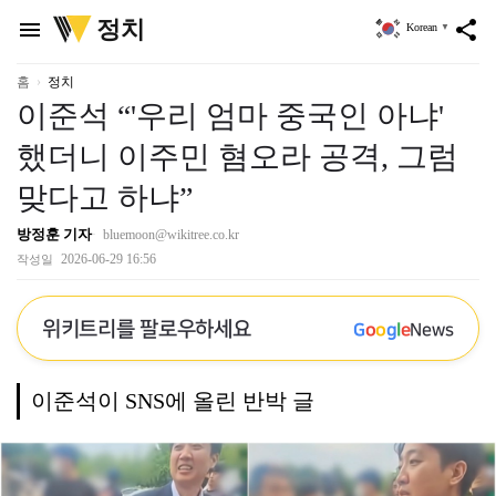
위
정치
menu
share
Korean
▼
키
트
리
홈
정치
이준석 “'우리 엄마 중국인 아냐'
했더니 이주민 혐오라 공격, 그럼
맞다고 하냐”
방정훈 기자
bluemoon@wikitree.co.kr
2026-06-29 16:56
작성일
위키트리를 팔로우하세요
G
o
o
g
l
e
News
이준석이 SNS에 올린 반박 글