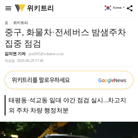
위
위키트리
menu
share
Korean
▼
키
트
리
홈
위키트리
중구, 화물차·전세버스 밤샘주차
집중 점검
김지연 기자
jyed365@wikitree.co.kr
2026-06-29 17:48
작성일
위키트리를 팔로우하세요
G
o
o
g
l
e
News
태평동·석교동 일대 야간 점검 실시...차고지
외 주차 차량 행정처분