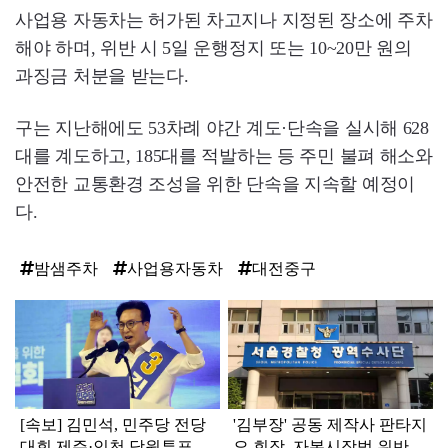
사업용 자동차는 허가된 차고지나 지정된 장소에 주차
해야 하며, 위반 시 5일 운행정지 또는 10~20만 원의
과징금 처분을 받는다.
구는 지난해에도 53차례 야간 계도·단속을 실시해 628
대를 계도하고, 185대를 적발하는 등 주민 불펴 해소와
안전한 교통환경 조성을 위한 단속을 지속할 예정이
다.
밤샘주차
사업용자동차
대전중구
탑
라
인
[속보] 김민석, 민주당 전당
'김부장' 공동 제작사 판타지
대회 제주·인천 당원투표서
오 회장, 자본시장법 위반