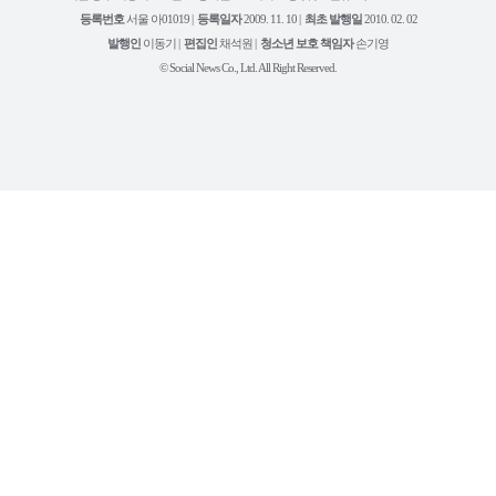
북
그
리
보
등록번호
서울 아01019 |
등록일자
2009. 11. 10 |
최초 발행일
2010. 02. 02
램
유
튜
발행인
이동기 |
편집인
채석원 |
청소년 보호 책임자
손기영
브
© Social News Co., Ltd. All Right Reserved.