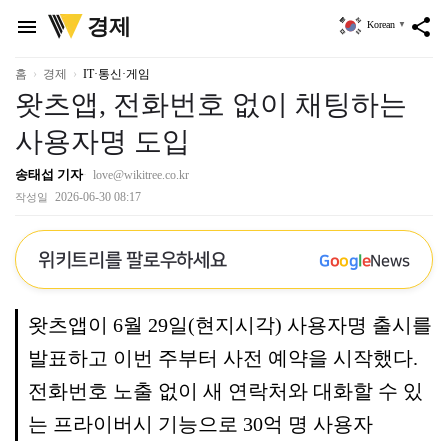
위
경제
menu
share
Korean
▼
키
트
리
홈
경제
IT·통신·게임
왓츠앱, 전화번호 없이 채팅하는
사용자명 도입
송태섭 기자
love@wikitree.co.kr
2026-06-30 08:17
작성일
위키트리를 팔로우하세요
G
o
o
g
l
e
News
왓츠앱이 6월 29일(현지시각) 사용자명 출시를
발표하고 이번 주부터 사전 예약을 시작했다.
전화번호 노출 없이 새 연락처와 대화할 수 있
는 프라이버시 기능으로 30억 명 사용자