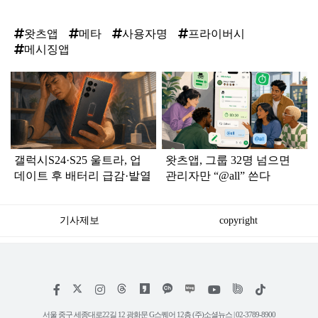
왓츠앱
메타
사용자명
프라이버시
메시징앱
탑
라
인
갤럭시S24·S25 울트라, 업
왓츠앱, 그룹 32명 넘으면
데이트 후 배터리 급감·발열
관리자만 “@all” 쓴다
기사제보
copyright
저
페
인
위
틱
작
이
스
키
톡
권
스
타
트
서울 중구 세종대로22길 12 광화문 G스퀘어 12층 (주)소셜뉴스 | 02-3789-8900
정