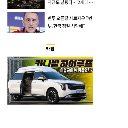
자금도 날렸다…‘2배 레버
리지’의 덫
벤투 오른팔 세르지우 “벤
투, 한국 정말 사랑해”
카밥