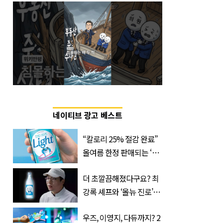
네이티브 광고 베스트
“칼로리 25% 절감 완료”
올여름 한정 판매되는 ‘최
저 칼로리 소주’ 나왔다
더 초깔끔해졌다구요? 최
강록 셰프와 ‘올뉴 진로’의
만남
우즈, 이영지, 다듀까지? 2