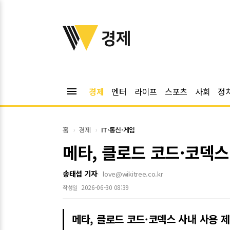
위키트리
경제
menu
경제
엔터
라이프
스포츠
사회
정
홈
경제
IT·통신·게임
메타, 클로드 코드·코덱스
송태섭 기자
love@wikitree.co.kr
2026-06-30 08:39
작성일
메타, 클로드 코드·코덱스 사내 사용 