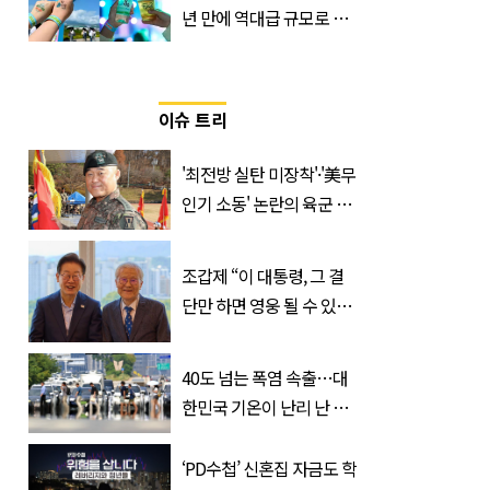
년 만에 역대급 규모로 돌
아온 ‘이슬라이브 페스티
벌’
이슈 트리
'최전방 실탄 미장착'·'美무
인기 소동' 논란의 육군 1
군단장, 결국 이렇게 됐다
조갑제 “이 대통령, 그 결
단만 하면 영웅 될 수 있
다”
40도 넘는 폭염 속출…대
한민국 기온이 난리 난 이
유, 사진 1장으로 설명 가
능
‘PD수첩’ 신혼집 자금도 학