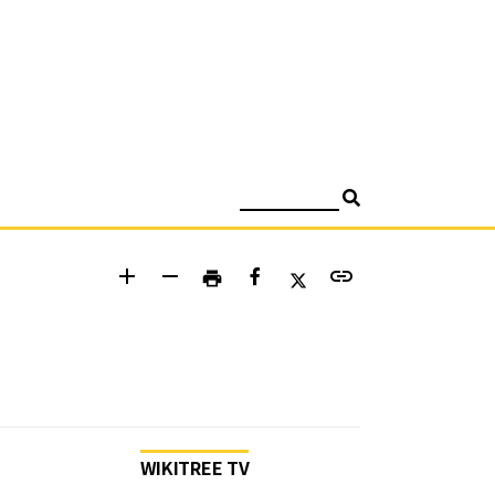
검색
add
remove
link
print
WIKITREE TV