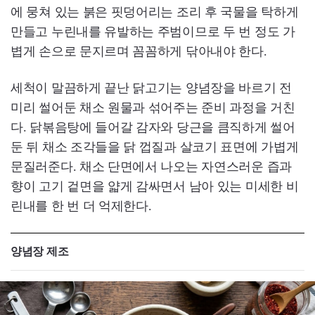
에 뭉쳐 있는 붉은 핏덩어리는 조리 후 국물을 탁하게
만들고 누린내를 유발하는 주범이므로 두 번 정도 가
볍게 손으로 문지르며 꼼꼼하게 닦아내야 한다.
세척이 말끔하게 끝난 닭고기는 양념장을 바르기 전
미리 썰어둔 채소 원물과 섞어주는 준비 과정을 거친
다. 닭볶음탕에 들어갈 감자와 당근을 큼직하게 썰어
둔 뒤 채소 조각들을 닭 껍질과 살코기 표면에 가볍게
문질러준다. 채소 단면에서 나오는 자연스러운 즙과
향이 고기 겉면을 얇게 감싸면서 남아 있는 미세한 비
린내를 한 번 더 억제한다.
양념장 제조