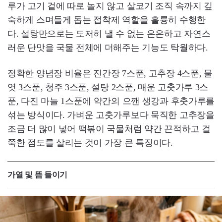
루가 고기 겉에 따로 놀지 않고 살코기 조직 속까지 깊
숙하게 스며들게 돕는 접착제 역할을 훌륭히 수행한
다. 설탕만으로는 도저히 낼 수 없는 은은하고 자연스
러운 단맛을 국물 전체에 더해주는 기능도 탁월하다.
정확한 양념장 비율은 진간장 7스푼, 고추장 4스푼, 물
엿 3스푼, 청주 3스푼, 설탕 2스푼, 매운 고춧가루 3스
푼, 다진 마늘 1스푼에 약간의 으깬 생강과 후춧가루를
섞는 방식이다. 가벼운 고춧가루보다 묵직한 고추장을
조금 더 많이 넣어 떡볶이 국물처럼 약간 끈적하고 걸
쭉한 점도를 살리는 것이 가장 큰 특징이다.
가열 및 뜸 들이기