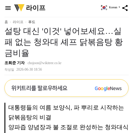
위
라이프
menu
share
Korean
▼
키
트
리
홈
라이프
푸드
설탕 대신 '이것' 넣어보세요…실
패 없는 청와대 셰프 닭볶음탕 황
금비율
조희준 기자
chojoon@wikitree.co.kr
2026-06-30 18:56
작성일
위키트리를 팔로우하세요
G
o
o
g
l
e
News
대통령들의 여름 보양식, 파 뿌리로 시작하는
닭볶음탕의 비결
양파즙 양념장과 불 조절로 완성하는 청와대식