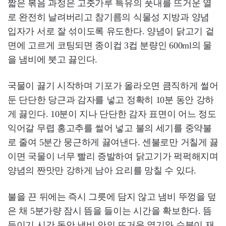
짧은 볶음 과정은 고춧가루 특유의 풋내를 뜨거운 열
로 완전히 날려버리고 참기름의 식물성 지방과 양념
입자가 서로 잘 섞이도록 유도한다. 양념이 닭고기 겉
면에 고르게 코팅되면 종이컵 3컵 분량인 600ml의 물
을 냄비에 붓고 끓인다.
국물이 끓기 시작하며 기포가 올라오면 큼직하게 썰어
둔 단단한 당근과 감자를 넣고 정확히 10분 동안 강하
게 끓인다. 10분이 지나 단단한 감자 표면이 어느 정도
익어갈 무렵 홍고추를 썰어 넣고 불의 세기를 중약불
로 줄여 5분간 뭉근하게 끓여낸다. 센불로만 거칠게 끓
이면 국물이 너무 빨리 증발하여 닭고기가 퍽퍽해지며
양념의 짠맛만 강하게 남아 요리를 망칠 수 있다.
불을 끈 뒤에는 즉시 그릇에 담지 않고 냄비 뚜껑을 덮
은 채 5분가량 잠시 뜸을 들이는 시간을 확보한다. 뜸
들이기 시간 동안 냄비 안의 뜨거운 열기와 수분이 재