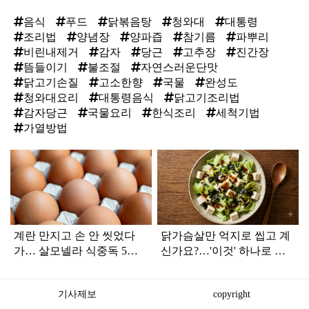
음식
푸드
닭볶음탕
청와대
대통령
조리법
양념장
양파즙
참기름
파뿌리
비린내제거
감자
당근
고추장
진간장
뜸들이기
불조절
자연스러운단맛
닭고기손질
고소한향
국물
완성도
청와대요리
대통령음식
닭고기조리법
감자당근
국물요리
한식조리
세척기법
가열방법
탑
라
인
계란 만지고 손 안 씻었다
닭가슴살만 억지로 씹고 계
가… 살모넬라 식중독 5년
신가요?…'이것' 하나로 살
째 증가
빠집니다
기사제보
copyright