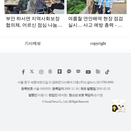
부안 하서면 지역사회보장
여름철 연안해역 현장 점검
협의체, 어르신 점심 나눔
실시… 사고 예방 총력 - 하
행사 개최
섬 등 위험구역 점검 및 태
풍 대비 항포구 안전 점검 -
기사제보
copyright
저
페
인
위
틱
작
이
스
키
톡
권
스
타
트
서울 중구 세종대로22길 12 광화문 G스퀘어 12층 (주)소셜뉴스 | 02-3789-8900
정
북
그
리
보
등록번호
서울 아01019 |
등록일자
2009. 11. 10 |
최초 발행일
2010. 02. 02
램
유
튜
발행인
이동기 |
편집인
채석원 |
청소년 보호 책임자
손기영
브
© Social News Co., Ltd. All Right Reserved.