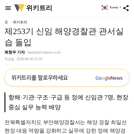
위
위키트리
menu
share
Korean
▼
키
트
리
홈
위키트리
제253기 신임 해양경찰관 관서실
습 돌입
최창우 기자
baekdu@wikitree.co.kr
2026-06-30 12:10
작성일
위키트리를 팔로우하세요
G
o
o
g
l
e
News
항해·기관·구조·구급 등 정예 신임관 7명, 현장
중심 실무 능력 배양
전북특별자치도 부안해양경찰서는 해양 경찰 최일선
현장 대응 역량을 강화하고 실무에 강한 정예 해양경