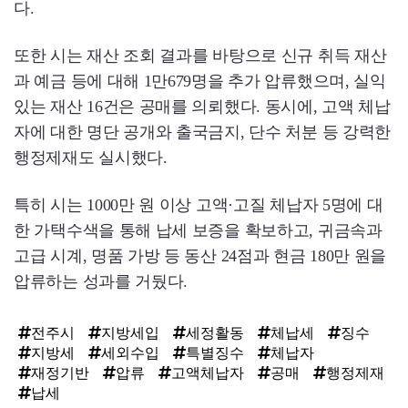
다.
또한 시는 재산 조회 결과를 바탕으로 신규 취득 재산
과 예금 등에 대해 1만679명을 추가 압류했으며, 실익
있는 재산 16건은 공매를 의뢰했다. 동시에, 고액 체납
자에 대한 명단 공개와 출국금지, 단수 처분 등 강력한
행정제재도 실시했다.
특히 시는 1000만 원 이상 고액·고질 체납자 5명에 대
한 가택수색을 통해 납세 보증을 확보하고, 귀금속과
고급 시계, 명품 가방 등 동산 24점과 현금 180만 원을
압류하는 성과를 거뒀다.
전주시
지방세입
세정활동
체납세
징수
지방세
세외수입
특별징수
체납자
재정기반
압류
고액체납자
공매
행정제재
납세