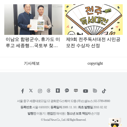
탑
라
인
이남오 함평군수, 휴가도 미
제9회 전주독서대전 시민공
루고 세종행…국토부 찾아
모전 수상자 선정
핵심 현안 건의
기사제보
copyright
저
페
인
위
틱
작
이
스
키
톡
권
스
타
트
서울 중구 세종대로22길 12 광화문 G스퀘어 12층 (주)소셜뉴스 | 02-3789-8900
정
북
그
리
보
등록번호
서울 아01019 |
등록일자
2009. 11. 10 |
최초 발행일
2010. 02. 02
램
유
튜
발행인
이동기 |
편집인
채석원 |
청소년 보호 책임자
손기영
브
© Social News Co., Ltd. All Right Reserved.