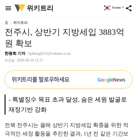
위
위키트리
menu
share
Korean
▼
키
트
리
홈
위키트리
전주시, 상반기 지방세입 3883억
원 확보
한평희 기자
hphking0323@wikitree.co.kr
2026-06-30 12:21
작성일
위키트리를 팔로우하세요
G
o
o
g
l
e
News
- 특별징수 목표 초과 달성, 숨은 세원 발굴로
재정기반 강화
전북 전주시는 올해 상반기 지방세입 확충을 위한 적
극적인 세정 활동을 추진한 결과, 1년 전 같은 기간보