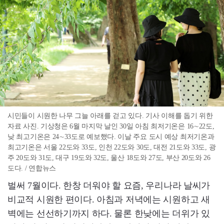
시민들이 시원한 나무 그늘 아래를 걷고 있다. 기사 이해를 돕기 위한
자료 사진. 기상청은 6월 마지막 날인 30일 아침 최저기온은 16∼22도,
낮 최고기온은 24∼33도로 예보했다. 이날 주요 도시 예상 최저기온과
최고기온은 서울 22도와 33도, 인천 22도와 30도, 대전 21도와 33도, 광
주 20도와 31도, 대구 19도와 32도, 울산 18도와 27도, 부산 20도와 26
도다. / 연합뉴스
벌써 7월이다. 한창 더워야 할 요즘, 우리나라 날씨가
비교적 시원한 편이다. 아침과 저녁에는 시원하고 새
벽에는 선선하기까지 하다. 물론 한낮에는 더위가 있