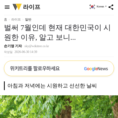
위
라이프
menu
share
Korean
▼
키
트
리
홈
라이프
일반
벌써 7월인데 현재 대한민국이 시
원한 이유, 알고 보니...
손기영 기자
sky@wikitree.co.kr
2026-06-30 14:39
작성일
위키트리를 팔로우하세요
G
o
o
g
l
e
News
아침과 저녁에는 시원하고 선선한 날씨