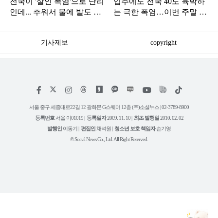
전국이 '살인 폭염'으로 난리
입추에도 전국 40도 육박하
인데... 추워서 물에 발도 못
는 극한 폭염…이번 주말 날
담그는 곳
씨는?
기사제보
copyright
저
페
인
위
틱
작
이
스
키
톡
권
스
타
트
서울 중구 세종대로22길 12 광화문 G스퀘어 12층 (주)소셜뉴스 | 02-3789-8900
정
북
그
리
보
등록번호
서울 아01019 |
등록일자
2009. 11. 10 |
최초 발행일
2010. 02. 02
램
유
튜
발행인
이동기 |
편집인
채석원 |
청소년 보호 책임자
손기영
브
© Social News Co., Ltd. All Right Reserved.