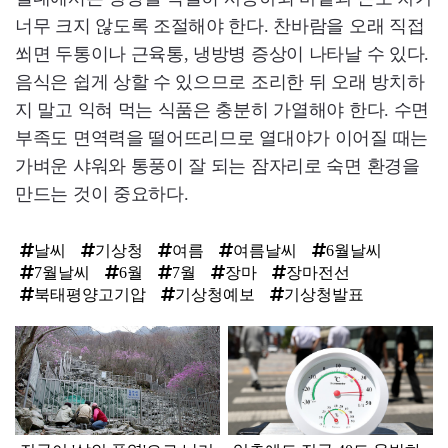
너무 크지 않도록 조절해야 한다. 찬바람을 오래 직접
쐬면 두통이나 근육통, 냉방병 증상이 나타날 수 있다.
음식은 쉽게 상할 수 있으므로 조리한 뒤 오래 방치하
지 말고 익혀 먹는 식품은 충분히 가열해야 한다. 수면
부족도 면역력을 떨어뜨리므로 열대야가 이어질 때는
가벼운 샤워와 통풍이 잘 되는 잠자리로 숙면 환경을
만드는 것이 중요하다.
날씨
기상청
여름
여름날씨
6월날씨
7월날씨
6월
7월
장마
장마전선
북태평양고기압
기상청예보
기상청발표
탑
라
인