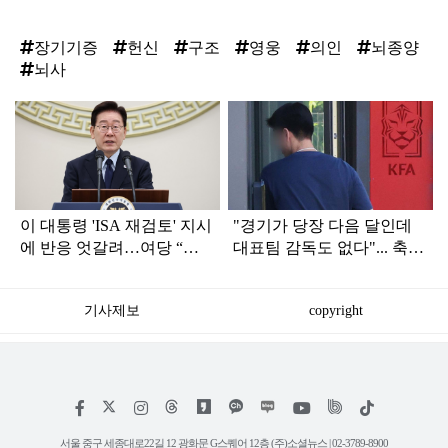
장기기증
헌신
구조
영웅
의인
뇌종양
뇌사
탑
라
인
이 대통령 'ISA 재검토' 지시
"경기가 당장 다음 달인데
에 반응 엇갈려…여당 “적
대표팀 감독도 없다"... 축구
극 환영” 야당 “졸속 국정”
협회 현재 상황
기사제보
copyright
저
페
인
위
틱
작
이
스
키
톡
권
스
타
트
서울 중구 세종대로22길 12 광화문 G스퀘어 12층 (주)소셜뉴스 | 02-3789-8900
정