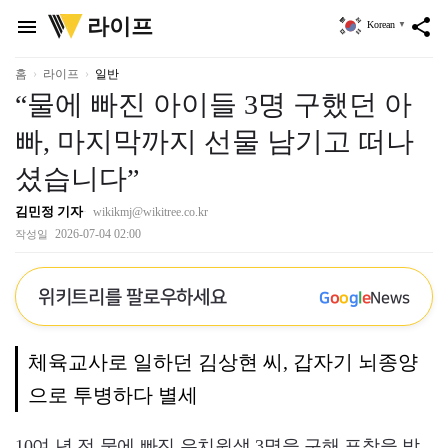
위
라이프
menu
share
Korean
▼
키
트
리
홈
라이프
일반
“물에 빠진 아이들 3명 구했던 아
빠, 마지막까지 선물 남기고 떠나
셨습니다”
김민정 기자
wikikmj@wikitree.co.kr
2026-07-04 02:00
작성일
위키트리를 팔로우하세요
G
o
o
g
l
e
News
체육교사로 일하던 김상현 씨, 갑자기 뇌종양
으로 투병하다 별세
10여 년 전 물에 빠진 유치원생 3명을 구해 표창을 받