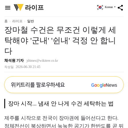
위
라이프
menu
share
Korean
▼
키
트
리
홈
라이프
일반
장마철 수건은 무조건 이렇게 세
탁해야 '군내' '쉰내' 걱정 안 합니
다
채석원 기자
jdtimes@wikitree.co.kr
2026-06-30 21:45
작성일
위키트리를 팔로우하세요
G
o
o
g
l
e
News
장마 시작... 냄새 안 나게 수건 세탁하는 법
제주를 시작으로 전국이 장마권에 들어선다고 한다.
정체전선이 북상하면서 눅눅한 공기가 한반도를 곧 뒤