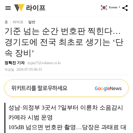
위
라이프
menu
share
Korean
▼
키
트
리
홈
라이프
일반
기준 넘는 순간 번호판 찍힌다…
경기도에 전국 최초로 생기는 ‘단
속 장비’
정혁진 기자
hyjin27@wikitree.co.kr
2026-07-05 06:33
작성일
위키트리를 팔로우하세요
G
o
o
g
l
e
News
성남·의정부 3곳서 7일부터 이륜차 소음감시
카메라 시범 운영
105dB 넘으면 번호판 촬영…당장은 과태료 대