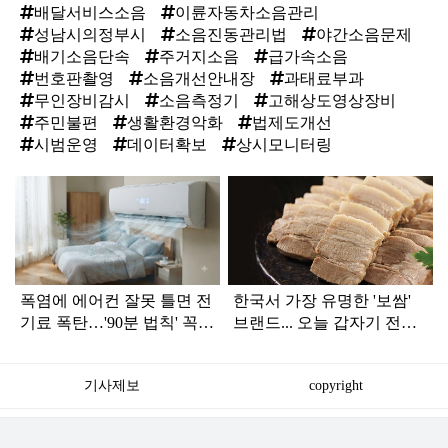
배달서비스소음
이륜자동차소음관리
성남시의정부시
소음진동관리법
야간소음문제
배기소음단속
주거지소음
급가속소음
번호판촬영
소음개선안내장
과태료부과
무인장비감시
소음측정기
고해상도영상장비
주민불편
생활환경악화
법제도개선
시범운영
데이터확보
상시모니터링
탑
라
인
폭염에 에어컨 잘못 틀면 전
한국서 가장 유명한 '보쌈'
기료 폭탄…'90분 법칙' 꼭
브랜드... 오늘 갑자기 전해
확인하세요
진 안 좋은 소식
기사제보
copyright