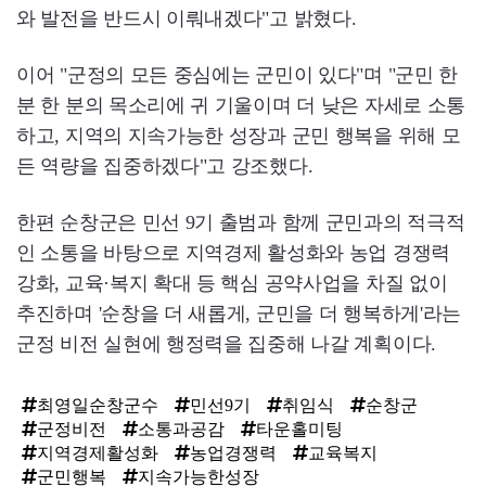
와 발전을 반드시 이뤄내겠다"고 밝혔다.
이어 "군정의 모든 중심에는 군민이 있다"며 "군민 한
분 한 분의 목소리에 귀 기울이며 더 낮은 자세로 소통
하고, 지역의 지속가능한 성장과 군민 행복을 위해 모
든 역량을 집중하겠다"고 강조했다.
한편 순창군은 민선 9기 출범과 함께 군민과의 적극적
인 소통을 바탕으로 지역경제 활성화와 농업 경쟁력
강화, 교육·복지 확대 등 핵심 공약사업을 차질 없이
추진하며 '순창을 더 새롭게, 군민을 더 행복하게'라는
군정 비전 실현에 행정력을 집중해 나갈 계획이다.
최영일순창군수
민선9기
취임식
순창군
군정비전
소통과공감
타운홀미팅
지역경제활성화
농업경쟁력
교육복지
군민행복
지속가능한성장