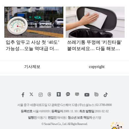
탑
라
인
입추 앞두고 사상 첫 ‘40도’
쓰레기통 뚜껑에 '키친타월'
가능성…오늘 역대급 더위
붙여보세요… 다들 해보라
절정
던 이유가 있었네요
기사제보
copyright
저
페
인
위
틱
작
이
스
키
톡
권
스
타
트
서울 중구 세종대로22길 12 광화문 G스퀘어 12층 (주)소셜뉴스 | 02-3789-8900
정
북
그
리
보
등록번호
서울 아01019 |
등록일자
2009. 11. 10 |
최초 발행일
2010. 02. 02
램
유
튜
발행인
이동기 |
편집인
채석원 |
청소년 보호 책임자
손기영
브
© Social News Co., Ltd. All Right Reserved.