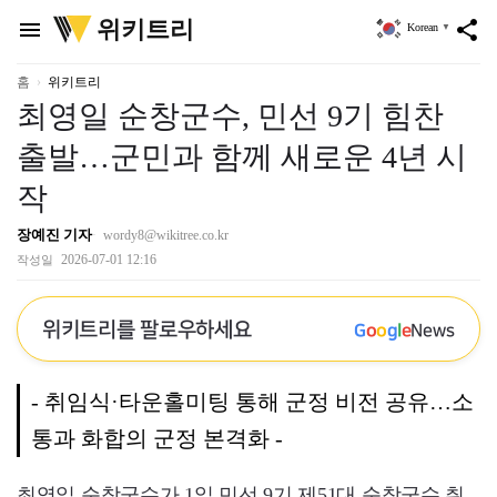
위
위키트리
menu
share
Korean
▼
키
트
리
홈
위키트리
최영일 순창군수, 민선 9기 힘찬
출발…군민과 함께 새로운 4년 시
작
장예진 기자
wordy8@wikitree.co.kr
2026-07-01 12:16
작성일
위키트리를 팔로우하세요
G
o
o
g
l
e
News
- 취임식·타운홀미팅 통해 군정 비전 공유…소
통과 화합의 군정 본격화 -
최영일 순창군수가 1일 민선 9기 제51대 순창군수 취