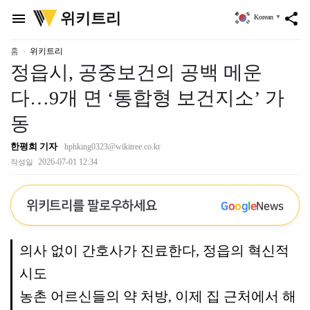
위
위키트리
menu
share
Korean
▼
키
트
리
홈
위키트리
정읍시, 공중보건의 공백 메운
다…9개 면 ‘통합형 보건지소’ 가
동
한평희 기자
hphking0323@wikitree.co.kr
2026-07-01 12:34
작성일
위키트리를 팔로우하세요
G
o
o
g
l
e
News
의사 없이 간호사가 진료한다, 정읍의 혁신적
시도
농촌 어르신들의 약 처방, 이제 집 근처에서 해