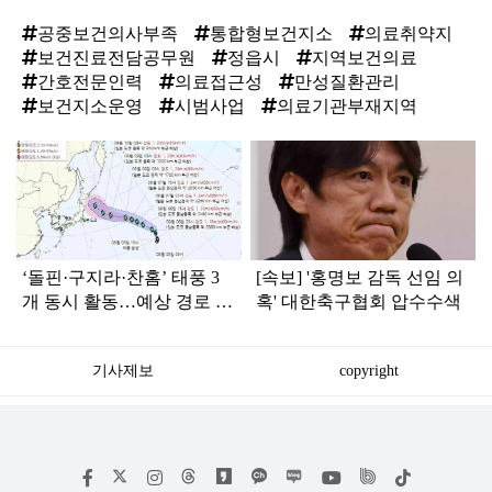
공중보건의사부족
통합형보건지소
의료취약지
보건진료전담공무원
정읍시
지역보건의료
간호전문인력
의료접근성
만성질환관리
보건지소운영
시범사업
의료기관부재지역
탑
라
인
‘돌핀·구지라·찬홈’ 태풍 3
[속보] '홍명보 감독 선임 의
개 동시 활동…예상 경로 보
혹' 대한축구협회 압수수색
니 ‘속 타는’ 한국
기사제보
copyright
저
페
인
위
틱
작