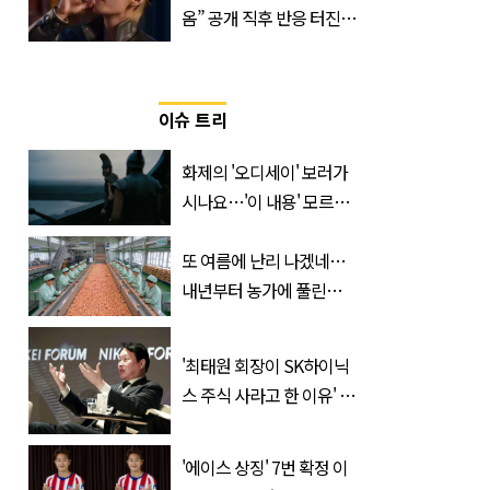
옴” 공개 직후 반응 터진
진로 뷔 캠페인 영상
이슈 트리
화제의 '오디세이' 보러가
시나요…'이 내용' 모르고
가면 절반만 보입니다
또 여름에 난리 나겠네…
내년부터 농가에 풀린다는
'신품종' 한국 과일
'최태원 회장이 SK하이닉
스 주식 사라고 한 이유' 글
급속 확산
'에이스 상징' 7번 확정 이