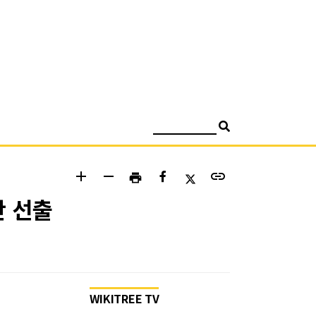
검색
add
remove
link
print
단 선출
WIKITREE TV