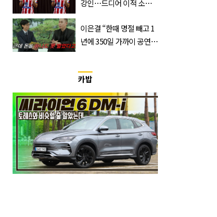
강인…드디어 이적 소감
입 열었다
이은결 “한때 명절 빼고 1
년에 350일 가까이 공연했
는데 한 푼도 못 벌었다”
(이유)
카밥