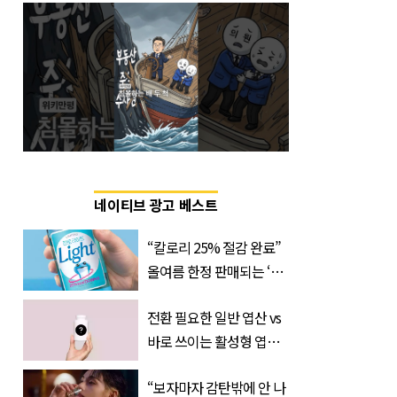
네이티브 광고 베스트
“칼로리 25% 절감 완료”
올여름 한정 판매되는 ‘최
저 칼로리 소주’ 나왔다
전환 필요한 일반 엽산 vs
바로 쓰이는 활성형 엽
산… 차이는?
“보자마자 감탄밖에 안 나
‘Quatrefolic®’ 주목