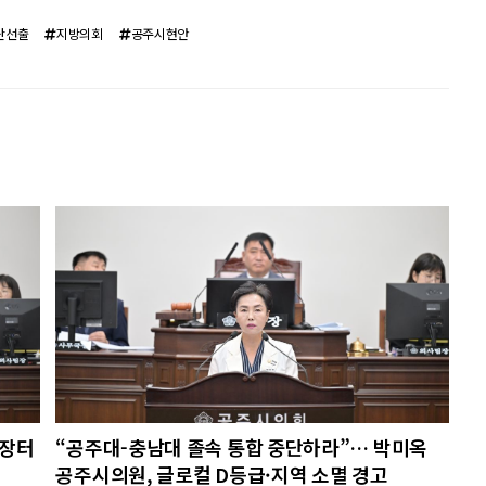
단선출
지방의회
공주시현안
특장터
“공주대-충남대 졸속 통합 중단하라”… 박미옥
공주시의원, 글로컬 D등급·지역 소멸 경고