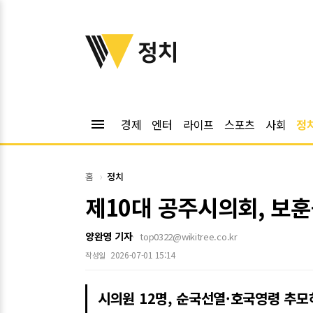
위키트리
정치
menu
경제
엔터
라이프
스포츠
사회
정
홈
정치
제10대 공주시의회, 보
양완영 기자
top0322@wikitree.co.kr
2026-07-01 15:14
작성일
시의원 12명, 순국선열·호국영령 추모