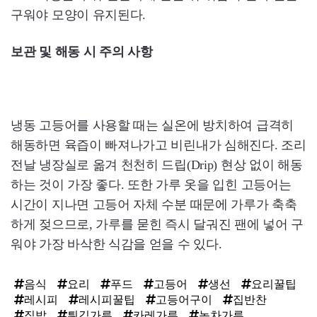
구워야 모양이 유지된다.
보관 및 해동 시 주의 사항
냉동 고등어를 사용할 때는 실온에 방치하여 급격히
해동하면 육즙이 빠져나가고 비린내가 심해진다. 조리
전날 냉장실로 옮겨 천천히 드립(Drip) 현상 없이 해동
하는 것이 가장 좋다. 또한 가루 옷을 입힌 고등어는
시간이 지나면 고등어 자체 수분 때문에 가루가 축축
하게 젖으므로, 가루를 묻힌 즉시 달궈진 팬에 넣어 구
워야 가장 바삭한 식감을 얻을 수 있다.
음식
요리
푸드
고등어
생선
요리꿀팁
레시피
레시피꿀팁
고등어구이
집반찬
집밥
튀김가루
카레가루
녹차가루