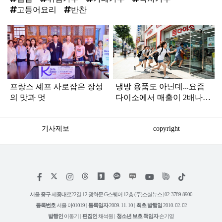
고등어요리
반찬
탑
라
인
프랑스 셰프 사로잡은 장성
냉방 용품도 아닌데...요즘
의 맛과 멋
다이소에서 매출이 2배나
뛰고 난리 난 '제품'
기사제보
copyright
저
페
인
위
틱
작
이
스
키
톡
권
스
타
트
서울 중구 세종대로22길 12 광화문 G스퀘어 12층 (주)소셜뉴스 | 02-3789-8900
정
북
그
리
보
등록번호
서울 아01019 |
등록일자
2009. 11. 10 |
최초 발행일
2010. 02. 02
램
유
튜
발행인
이동기 |
편집인
채석원 |
청소년 보호 책임자
손기영