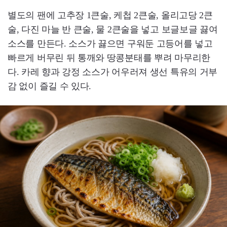
별도의 팬에 고추장 1큰술, 케첩 2큰술, 올리고당 2큰
술, 다진 마늘 반 큰술, 물 2큰술을 넣고 보글보글 끓여
소스를 만든다. 소스가 끓으면 구워둔 고등어를 넣고
빠르게 버무린 뒤 통깨와 땅콩분태를 뿌려 마무리한
다. 카레 향과 강정 소스가 어우러져 생선 특유의 거부
감 없이 즐길 수 있다.