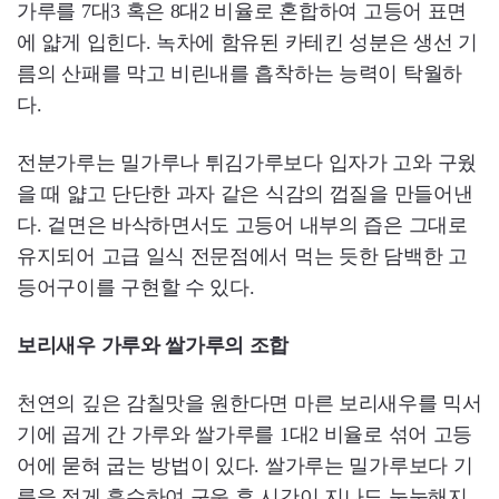
가루를 7대3 혹은 8대2 비율로 혼합하여 고등어 표면
에 얇게 입힌다. 녹차에 함유된 카테킨 성분은 생선 기
름의 산패를 막고 비린내를 흡착하는 능력이 탁월하
다.
전분가루는 밀가루나 튀김가루보다 입자가 고와 구웠
을 때 얇고 단단한 과자 같은 식감의 껍질을 만들어낸
다. 겉면은 바삭하면서도 고등어 내부의 즙은 그대로
유지되어 고급 일식 전문점에서 먹는 듯한 담백한 고
등어구이를 구현할 수 있다.
보리새우 가루와 쌀가루의 조합
천연의 깊은 감칠맛을 원한다면 마른 보리새우를 믹서
기에 곱게 간 가루와 쌀가루를 1대2 비율로 섞어 고등
어에 묻혀 굽는 방법이 있다. 쌀가루는 밀가루보다 기
름을 적게 흡수하여 구운 후 시간이 지나도 눅눅해지