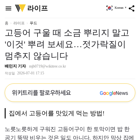
위
라이프
menu
share
Korean
▼
키
트
리
홈
라이프
푸드
고등어 구울 때 소금 뿌리지 말고
'이것' 뿌려 보세요…젓가락질이
멈추지 않습니다
배민지 기자
mjb0719@wikitree.co.kr
2026-07-01 17:15
작성일
위키트리를 팔로우하세요
G
o
o
g
l
e
News
집에서 고등어를 맛있게 먹는 방법!
노릇노릇하게 구워진 고등어구이 한 토막이면 밥 한
공기 뚝딱 비우는 것은 일도 아니다. 하지만 막상 집에