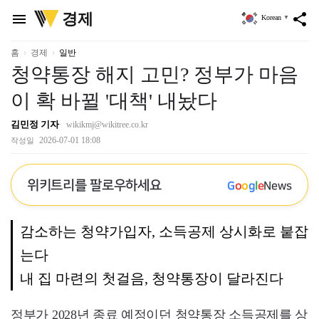
위
경제
menu
share
Korean
▼
키
트
리
홈
경제
일반
청약통장 해지 고민? 정부가 마음
이 확 바뀔 '대책' 내놨다
김민정 기자
wikikmj@wikitree.co.kr
2026-07-01 18:08
작성일
위키트리를 팔로우하세요
G
o
o
g
l
e
News
감소하는 청약가입자, 소득공제 상시화로 붙잡
는다
내 집 마련의 첫걸음, 청약통장이 달라진다
정부가 2028년 종료 예정이던 청약통장 소득공제를 상