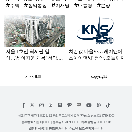
주택
청약통장
이재명
대통령
분양
탑
라
인
서울 1호선 역세권 입
치킨값 나올까…'케이앤에
성…'세이지움 개봉' 청약,
스아이앤씨' 청약, 오늘까지
오늘까지
기사제보
copyright
저
페
인
위
틱
작
이
스
키
톡
권
스
타
트
서울 중구 세종대로22길 12 광화문 G스퀘어 12층 (주)소셜뉴스 | 02-3789-8900
정
북
그
리
보
등록번호
서울 아01019 |
등록일자
2009. 11. 10 |
최초 발행일
2010. 02. 02
램
유
튜
발행인
이동기 |
편집인
채석원 |
청소년 보호 책임자
손기영