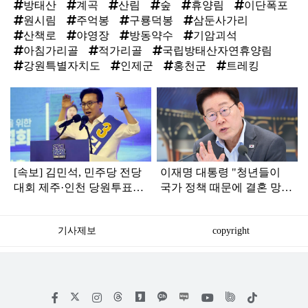
방태산
계곡
산림
숲
휴양림
이단폭포
원시림
주억봉
구룡덕봉
삼둔사가리
산책로
야영장
방동약수
기암괴석
아침가리골
적가리골
국립방태산자연휴양림
강원특별자치도
인제군
홍천군
트레킹
탑
라
인
[속보] 김민석, 민주당 전당
이재명 대통령 "청년들이
대회 제주·인천 당원투표서
국가 정책 때문에 결혼 망설
승리로 1위 탈환
이는 일 없어야"
기사제보
copyright
저
페
인
위
틱
작