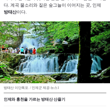
다. 계곡 물소리와 짙은 숲그늘이 이어지는 곳, 인제
방태산
이다.
방태산 이단폭포. / 인제군 제공-뉴스1
인제와 홍천을 가르는 방태산 산줄기