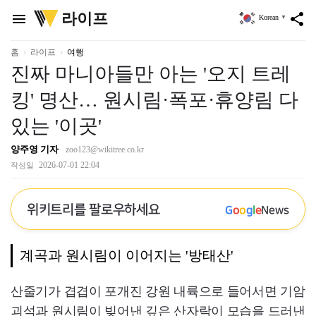
위
라이프
menu
share
Korean
▼
키
트
리
홈
라이프
여행
진짜 마니아들만 아는 '오지 트레
킹' 명산… 원시림·폭포·휴양림 다
있는 '이곳'
양주영 기자
zoo123@wikitree.co.kr
2026-07-01 22:04
작성일
위키트리를 팔로우하세요
G
o
o
g
l
e
News
계곡과 원시림이 이어지는 '방태산'
산줄기가 겹겹이 포개진 강원 내륙으로 들어서면 기암
괴석과 원시림이 빚어낸 깊은 산자락이 모습을 드러낸