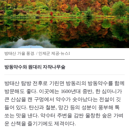
방태산 가을 풍경. / 인제군 제공-뉴스1
방동약수와 원대리 자작나무숲
방태산 탐방 전후로 기린면 방동리의 방동약수를 함께
방문해도 좋다. 이곳에는 1600년대 중반, 한 심마니가
큰 산삼을 캔 구멍에서 약수가 솟아났다는 전설이 깃
들어 있다. 탄산과 철분, 망간 등의 성분이 풍부해 톡
쏘는 맛을 낸다. 약수터 주변을 감싼 울창한 숲은 가벼
운 산책을 즐기기에도 제격이다.