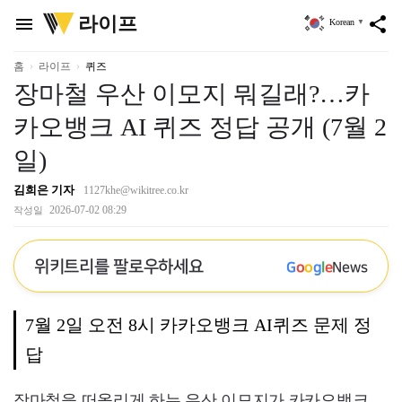
위
라이프
menu
share
Korean
▼
키
트
리
홈
라이프
퀴즈
장마철 우산 이모지 뭐길래?…카
카오뱅크 AI 퀴즈 정답 공개 (7월 2
일)
김희은 기자
1127khe@wikitree.co.kr
2026-07-02 08:29
작성일
위키트리를 팔로우하세요
G
o
o
g
l
e
News
7월 2일 오전 8시 카카오뱅크 AI퀴즈 문제 정
답
장마철을 떠올리게 하는 우산 이모지가 카카오뱅크