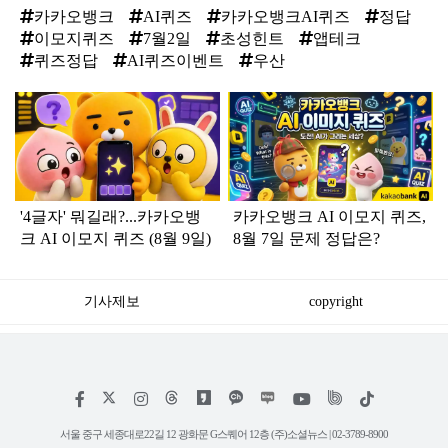
카카오뱅크
AI퀴즈
카카오뱅크AI퀴즈
정답
이모지퀴즈
7월2일
초성힌트
앱테크
퀴즈정답
AI퀴즈이벤트
우산
탑
라
인
'4글자' 뭐길래?...카카오뱅
카카오뱅크 AI 이모지 퀴즈,
크 AI 이모지 퀴즈 (8월 9일)
8월 7일 문제 정답은?
기사제보
copyright
저
페
인
위
틱
작
이
스
키
톡
권
스
타
트
서울 중구 세종대로22길 12 광화문 G스퀘어 12층 (주)소셜뉴스 | 02-3789-8900
정
북
그
리