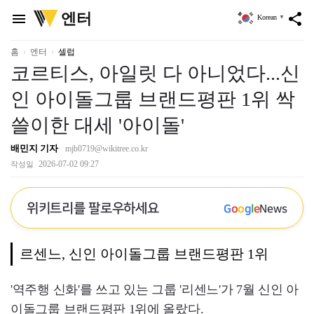
위
엔터
menu
share
Korean
▼
키
트
리
홈
엔터
셀럽
코르티스, 아일릿 다 아니었다...신
인 아이돌그룹 브랜드평판 1위 싹
쓸이한 대세 '아이돌'
배민지 기자
mjb0719@wikitree.co.kr
2026-07-02 09:27
작성일
위키트리를 팔로우하세요
G
o
o
g
l
e
News
르센느, 신인 아이돌그룹 브랜드평판 1위
'역주행 신화'를 쓰고 있는 그룹 '리센느'가 7월 신인 아
이돌그룹 브랜드평판 1위에 올랐다.