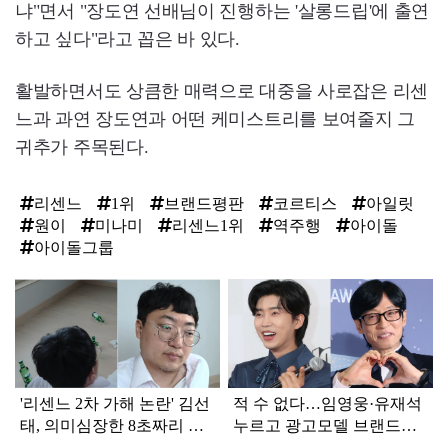
냐"면서 "장도연 선배님이 진행하는 '살롱드립'에 출연
하고 싶다"라고 꼽은 바 있다.
활발하면서도 상큼한 매력으로 대중을 사로잡은 리센
느과 과연 장도연과 어떤 케미스트리를 보여줄지 그
귀추가 주목된다.
리센느
1위
브랜드평판
코르티스
아일릿
원이
미나미
리센느1위
역주행
아이돌
아이돌그룹
탑
라
인
'리센느 2차 가해 논란' 김선
적 수 없다…임영웅·유재석
태, 의미심장한 8초짜리 근
누르고 광고모델 브랜드평
황 영상 올렸다
판 1위 차지한 '연예인'