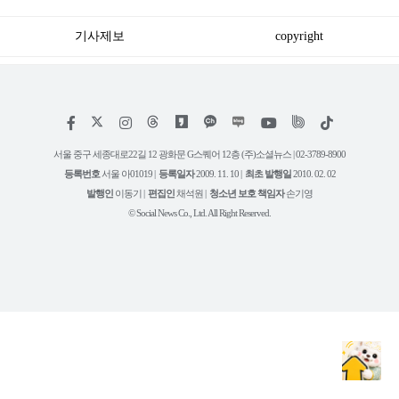
기사제보
copyright
저
페
인
위
틱
작
이
스
키
톡
권
스
타
트
서울 중구 세종대로22길 12 광화문 G스퀘어 12층 (주)소셜뉴스 | 02-3789-8900
정
북
그
리
보
등록번호
서울 아01019 |
등록일자
2009. 11. 10 |
최초 발행일
2010. 02. 02
램
유
튜
발행인
이동기 |
편집인
채석원 |
청소년 보호 책임자
손기영
브
© Social News Co., Ltd. All Right Reserved.