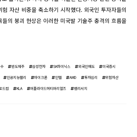
위험 자산 비중을 축소하기 시작했다. 외국인 투자자들의
목들의 붕괴 현상은 이러한 미국발 기술주 충격의 흐름을
지수
반도체주
삼성전자
SK하이닉스
외국인매도
미국증시
인공지능랠리
마이크론
인텔
AMD
투자심리
위험자산
로드컴
KLA
어플라이드머티어리얼즈
램리서치