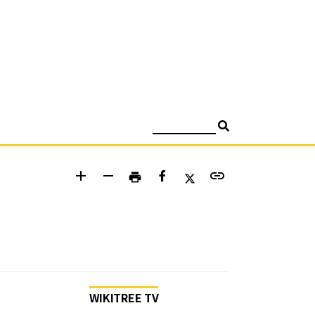
검색
add
remove
link
print
WIKITREE TV