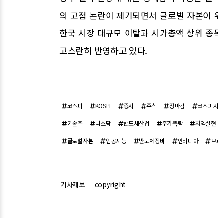
의 고점 논란이 제기되면서 글로벌 자본이 
한국 시장 대규모 이탈과 시가총액 상위 종
고스란히 반영하고 있다.
코스피
KOSPI
증시
주식
장마감
코스피
기술주
나스닥
반도체산업
주가폭락
차익실현
글로벌자본
인공지능
반도체장비
엔비디아
브
기사제보
copyright