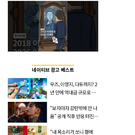
네이티브 광고 베스트
우즈, 이영지, 다듀까지? 2
년 만에 역대급 규모로 돌
아온 ‘이슬라이브 페스티
“보자마자 감탄밖에 안 나
벌’
옴” 공개 직후 반응 터진
진로 뷔 캠페인 영상
“내 목소리가 쏘니 형에