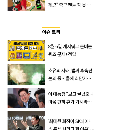
게..?” 축구 팬들 잠 못 들
게 할 테라의 역대급 이벤
트
이슈 트리
8월 6일 캐시워크 돈버는
퀴즈 문제+정답
초유의 사태, 벌써 후속편
논의 중…올해 최단기간
400만 돌파 성공한 ‘영화’
정체
이 대통령 “보고 끝났으니
마음 편히 휴가 가시라…
저는 집에 있는 게 휴가”
'최태원 회장이 SK하이닉
스 주식 사라고 한 이유' 글