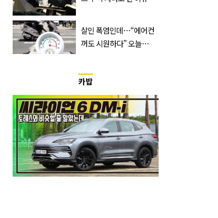
급속 확산
살인 폭염인데…“에어컨
꺼도 시원하다” 오늘
26∼28도에 머문 ‘이곳’
카밥