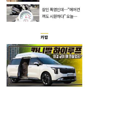
쏟은 어머니
살인 폭염인데…“에어컨
꺼도 시원하다” 오늘
26∼28도에 머문 ‘이곳’
카밥