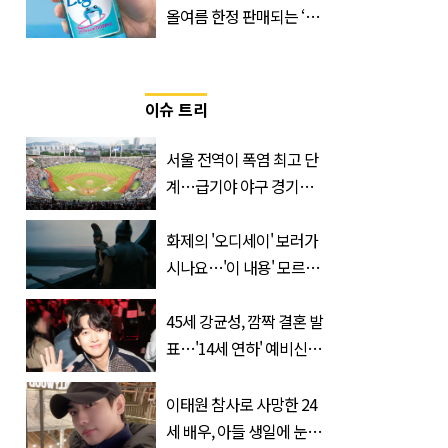
올여름 한정 판매되는 ‘최
저 칼로리 소주’ 나왔다
이슈 트리
서울 전역이 폭염 최고 단
계…급기야 야구 경기까
지 취소
화제의 '오디세이' 보러가
시나요…'이 내용' 모르고
가면 절반만 보입니다
45세 강균성, 깜짝 결혼 발
표…'14세 연하' 예비신부
정체는 놀랍게도…
이태원 참사로 사망한 24
세 배우, 아들 생일에 눈물