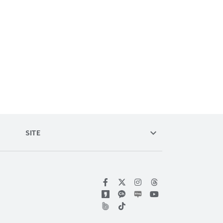
keyboard_arrow_down
SITE
위키트리 페이스북
위키트리 인스타그램
위키트리 유튜브
위키트리 틱톡