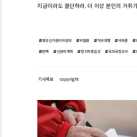
지금이라도 결단하라. 더 이상 본인의 거취가
중앙선거관리위원회
위철환
직무대행
사퇴론
탄핵
선관위개혁
정치적중립성
국회국정조사
기사제보
copyright
관련기사