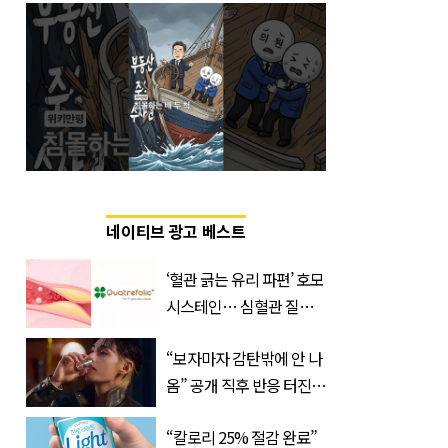
네이티브 광고 베스트
‘혈관 긁는 유리 파편’ 호모
시스테인… 심혈관 질환
으로 사망 위험 부른다
“보자마자 감탄밖에 안 나
옴” 공개 직후 반응 터진
진로 뷔 캠페인 영상
“칼로리 25% 절감 완료”