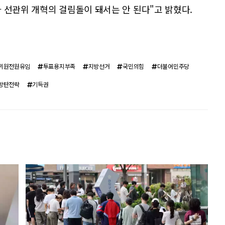
 선관위 개혁의 걸림돌이 돼서는 안 된다"고 밝혔다.
위원전원유임
투표용지부족
지방선거
국민의힘
더불어민주당
방탄전략
기득권