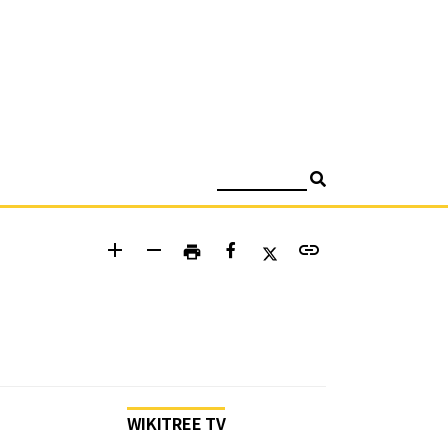
검색
add
remove
link
print
WIKITREE TV