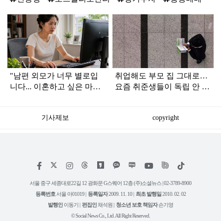
탑
라
인
"남편 외모가 너무 별로입
취업해도 부모 집 그대로…
니다... 이혼하고 싶은 마음
요즘 취준생들이 독립 안 하
이 들 정도"
는 이유
기사제보
copyright
저
페
인
위
틱
작
이
스
키
톡
권
스
타
트
서울 중구 세종대로22길 12 광화문 G스퀘어 12층 (주)소셜뉴스 | 02-3789-8900
정
북
그
리
보
등록번호
서울 아01019 |
등록일자
2009. 11. 10 |
최초 발행일
2010. 02. 02
램
유
튜
발행인
이동기 |
편집인
채석원 |
청소년 보호 책임자
손기영
브
© Social News Co., Ltd. All Right Reserved.