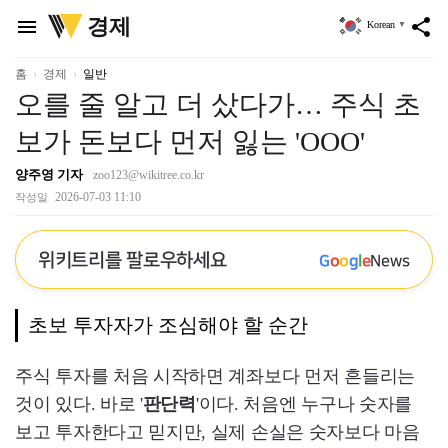
위
경제
menu
share
Korean
▼
키
트
리
홈
경제
일반
오를 줄 알고 더 샀다가… 주식 초
보가 돈보다 먼저 잃는 'OOO'
양주영 기자
zoo123@wikitree.co.kr
2026-07-03 11:10
작성일
위키트리를 팔로우하세요
G
o
o
g
l
e
News
초보 투자자가 조심해야 할 순간
주식 투자를 처음 시작하면 계좌보다 먼저 흔들리는
것이 있다. 바로 '
판단력
'이다. 처음엔 누구나 숫자를
보고 투자한다고 믿지만, 실제 손실은 숫자보다 마음