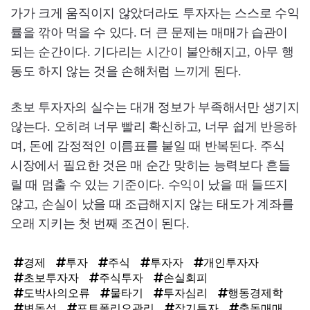
가가 크게 움직이지 않았더라도 투자자는 스스로 수익
률을 깎아 먹을 수 있다. 더 큰 문제는 매매가 습관이
되는 순간이다. 기다리는 시간이 불안해지고, 아무 행
동도 하지 않는 것을 손해처럼 느끼게 된다.
초보 투자자의 실수는 대개 정보가 부족해서만 생기지
않는다. 오히려 너무 빨리 확신하고, 너무 쉽게 반응하
며, 돈에 감정적인 이름표를 붙일 때 반복된다. 주식
시장에서 필요한 것은 매 순간 맞히는 능력보다 흔들
릴 때 멈출 수 있는 기준이다. 수익이 났을 때 들뜨지
않고, 손실이 났을 때 조급해지지 않는 태도가 계좌를
오래 지키는 첫 번째 조건이 된다.
경제
투자
주식
투자자
개인투자자
초보투자자
주식투자
손실회피
도박사의오류
물타기
투자심리
행동경제학
변동성
포트폴리오관리
장기투자
충동매매