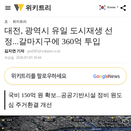
위
위키트리
menu
share
Korean
▼
키
트
리
홈
위키트리
대전, 광역시 유일 도시재생 선
정...갈마지구에 360억 투입
김지연 기자
jyed365@wikitree.co.kr
2026-07-03 10:44
작성일
위키트리를 팔로우하세요
G
o
o
g
l
e
News
국비 150억 원 확보...공공기반시설 정비 원도
심 주거환결 개선