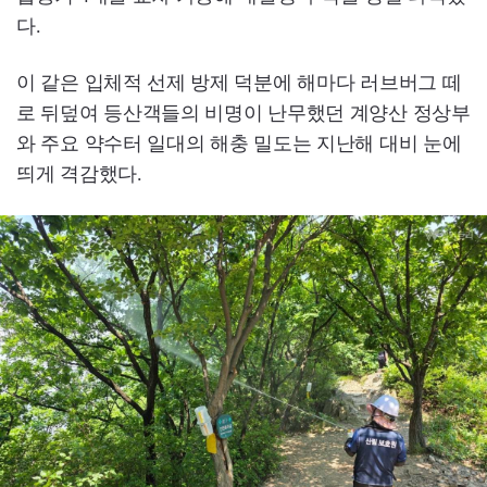
다.
이 같은 입체적 선제 방제 덕분에 해마다 러브버그 떼
로 뒤덮여 등산객들의 비명이 난무했던 계양산 정상부
와 주요 약수터 일대의 해충 밀도는 지난해 대비 눈에
띄게 격감했다.