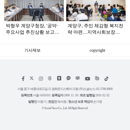
인
박형우 계양구청장, '공약·
계양구, 주민 체감형 복지전
주요사업 추진상황 보고회'
략 마련…지역사회보장계
주재
획 원탁토론회 성료
기사제보
copyright
저
페
인
위
틱
작
이
스
키
톡
권
스
타
트
서울 중구 세종대로22길 12 광화문 G스퀘어 12층 (주)소셜뉴스 | 02-3789-8900
정
북
그
리
보
등록번호
서울 아01019 |
등록일자
2009. 11. 10 |
최초 발행일
2010. 02. 02
램
유
튜
발행인
이동기 |
편집인
채석원 |
청소년 보호 책임자
손기영
브
© Social News Co., Ltd. All Right Reserved.