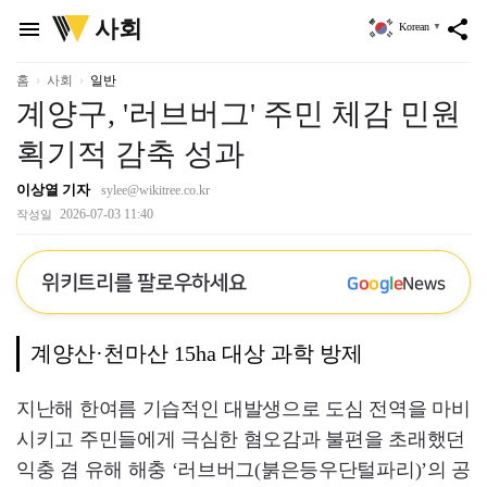
위
사회
menu
share
Korean
▼
키
트
리
홈
사회
일반
계양구, '러브버그' 주민 체감 민원
획기적 감축 성과
이상열 기자
sylee@wikitree.co.kr
2026-07-03 11:40
작성일
위키트리를 팔로우하세요
G
o
o
g
l
e
News
계양산·천마산 15ha 대상 과학 방제
지난해 한여름 기습적인 대발생으로 도심 전역을 마비
시키고 주민들에게 극심한 혐오감과 불편을 초래했던
익충 겸 유해 해충 ‘러브버그(붉은등우단털파리)’의 공