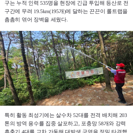
구는 누적 인력 535명을 현장에 긴급 투입해 등산로 전
구간에 무려 19.5km(195개)에 달하는 끈끈이 롤트랩을
촘촘히 엮어 장벽을 세웠다.
특히 활동 최성기에는 살수차 52대를 전격 배치해 203
톤의 방역 용수를 집중 살포하고, 포충망 58개와 강력
흡충기 4대를 교차 가동해 대발생 구역을 정밀 타격했