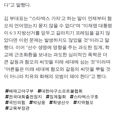
다"고 말했다.
김 부대표는 "'스타벅스 가자'고 하는 말이 언제부터 혐
오의 언어였는지 묻지 않을 수 없다"며 "이재명 대통령
이 6·3 지방선거를 앞두고 갈라치기 프레임을 걸지 않
았다면 이런 문제는 발생하지도 않았을 것"이라고 말
했다. 이어 "선수 생명에 영향을 주는 과도한 징계, 학
교에 근조화환을 보내는 과도한 심리적인 폭력은 더
큰 갈등과 혐오의 씨앗을 미래 세대에 심는 것"이라며
"어른들은 미래 세대에 혐오와 갈등의 씨앗을 뿌릴 것
이 아니라 치유와 화해의 모범이 돼야 한다"고 했다.
배재고야구부
대한야구소프트볼협회
전국대회출전정지
징계철회
스타벅스구호
국민의힘
박상웅
학생선수
지역혐오
교육부장관