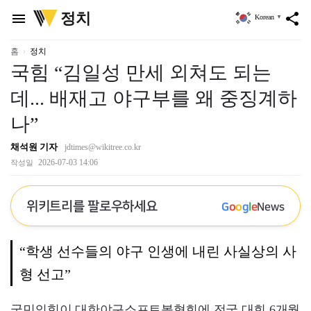
위
정치
menu
share
Korean
▼
키
트
리
홈
정치
국힘 “김일성 만세 외쳐도 되는
데... 배재고 야구부를 왜 중징계하
나”
채석원 기자
jdtimes@wikitree.co.kr
2026-07-03 14:06
작성일
위키트리를 팔로우하세요
G
o
o
g
l
e
News
“학생 선수들의 야구 인생에 내린 사실상의 사
형 선고”
국민의힘이 대한야구소프트볼협회에 전국 대회 6개월