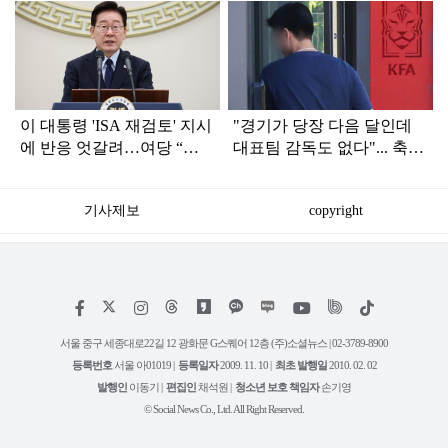
탑
라
인
이 대통령 'ISA 재검토' 지시
"경기가 당장 다음 달인데
에 반응 엇갈려…여당 “적
대표팀 감독도 없다"... 축구
극 환영” 야당 “졸속 국정”
협회 현재 상황
기사제보
copyright
저
페
인
위
틱
작
이
스
키
톡
권
스
타
트
서울 중구 세종대로22길 12 광화문 G스퀘어 12층 (주)소셜뉴스 | 02-3789-8900
정
북
그
리
보
등록번호
서울 아01019 |
등록일자
2009. 11. 10 |
최초 발행일
2010. 02. 02
램
유
튜
발행인
이동기 |
편집인
채석원 |
청소년 보호 책임자
손기영
브
© Social News Co., Ltd. All Right Reserved.