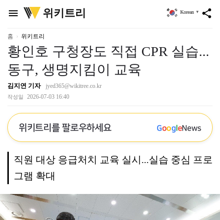
위
위키트리
menu
share
Korean
▼
키
트
리
홈
위키트리
황인호 구청장도 직접 CPR 실습...
동구, 생명지킴이 교육
김지연 기자
jyed365@wikitree.co.kr
2026-07-03 16:40
작성일
위키트리를 팔로우하세요
G
o
o
g
l
e
News
직원 대상 응급처치 교육 실시...실습 중심 프로
그램 확대