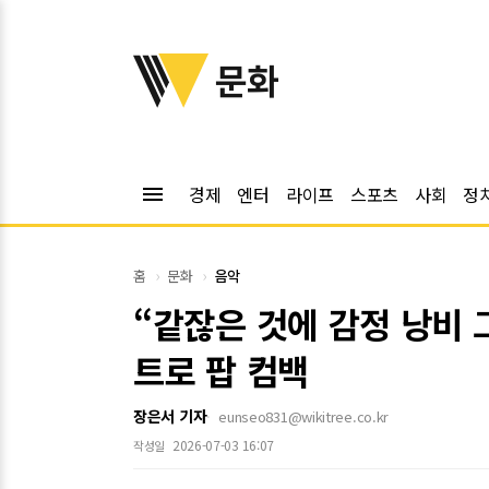
위키트리
문화
menu
경제
엔터
라이프
스포츠
사회
정
홈
문화
음악
“같잖은 것에 감정 낭비 그
트로 팝 컴백
장은서 기자
eunseo831@wikitree.co.kr
2026-07-03 16:07
작성일