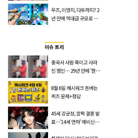
게 할 테라의 역대급 이벤
우즈, 이영지, 다듀까지? 2
트
년 만에 역대급 규모로 돌
아온 ‘이슬라이브 페스티
벌’
이슈 트리
중국서 사람 죽이고 사라
진 범인… 29년 만에 '한
국'에서 덜미 잡혔다
8월 6일 캐시워크 돈버는
퀴즈 문제+정답
45세 강균성, 깜짝 결혼 발
표…'14세 연하' 예비신부
정체는 놀랍게도…