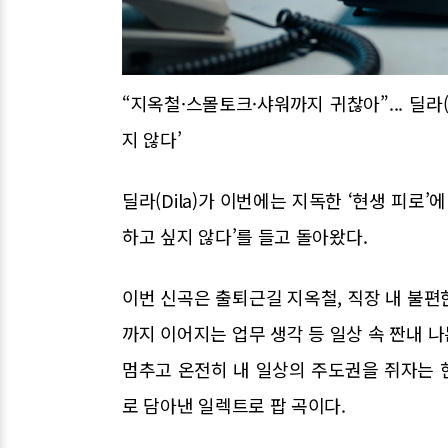
“지옥철·스몰토크·샤워까지 귀찮아”... 딜라(
지 않다’
딜라(Dila)가 이번에는 지독한 ‘현생 피로
하고 싶지 않다’를 들고 돌아왔다.
이번 신곡은 출퇴근길 지옥철, 직장 내 불편한
까지 이어지는 업무 생각 등 일상 속 짠내 
멈추고 온전히 내 일상의 주도권을 쥐자는 
로 담아낸 일렉트로 팝 곡이다.