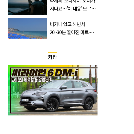
화제의 '오디세이' 보러가
시나요…'이 내용' 모르고
가면 절반만 보입니다
비키니 입고 해변서
20~30분 떨어진 마트·주
거지 이동 피서객 목격담
속출, 반응 폭발
카밥