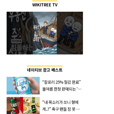
WIKITREE TV
네이티브 광고 베스트
“칼로리 25% 절감 완료”
올여름 한정 판매되는 ‘최
저 칼로리 소주’ 나왔다
“내 목소리가 쏘니 형에
게..?” 축구 팬들 잠 못 들