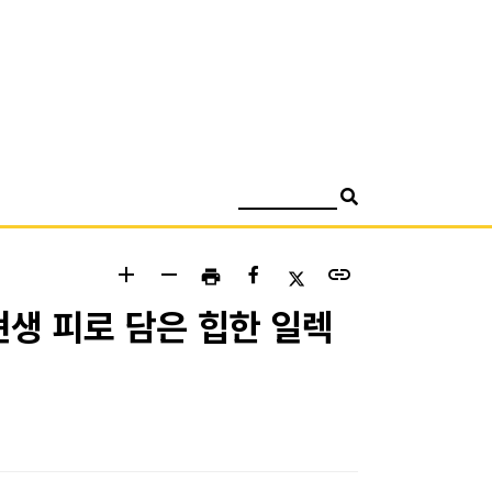
검색
add
remove
link
print
 현생 피로 담은 힙한 일렉