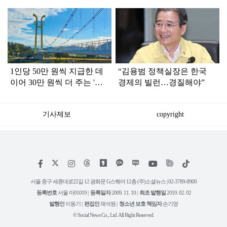
탑
라
인
1인당 50만 원씩 지급한 데
“김용범 정책실장은 한국
이어 30만 원씩 더 주는 '이
경제의 빌런…경질해야”
지역'
기사제보
copyright
저
페
인
위
틱
작
이
스
키
톡
권
스
타
트
서울 중구 세종대로22길 12 광화문 G스퀘어 12층 (주)소셜뉴스 | 02-3789-8900
정
북
그
리
보
등록번호
서울 아01019 |
등록일자
2009. 11. 10 |
최초 발행일
2010. 02. 02
램
유
튜
발행인
이동기 |
편집인
채석원 |
청소년 보호 책임자
손기영
브
© Social News Co., Ltd. All Right Reserved.