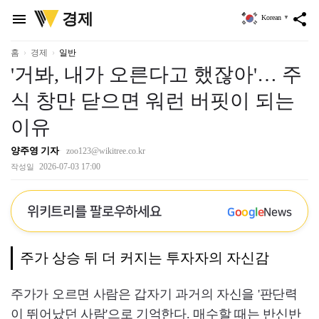
위
경제
menu
share
Korean
▼
키
트
리
홈
경제
일반
'거봐, 내가 오른다고 했잖아'… 주
식 창만 닫으면 워런 버핏이 되는
이유
양주영 기자
zoo123@wikitree.co.kr
2026-07-03 17:00
작성일
위키트리를 팔로우하세요
G
o
o
g
l
e
News
주가 상승 뒤 더 커지는 투자자의 자신감
주가가 오르면 사람은 갑자기 과거의 자신을 '판단력
이 뛰어났던 사람'으로 기억한다. 매수할 때는 반신반