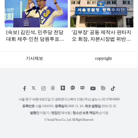
라
인
[속보] 김민석, 민주당 전당
'김부장' 공동 제작사 판타지
대회 제주·인천 당원투표서
오 회장, 자본시장법 위반
승리로 1위 탈환
혐의로 피소됐다
기사제보
copyright
저
페
인
위
틱
작
이
스
키
톡
권
스
타
트
서울 중구 세종대로22길 12 광화문 G스퀘어 12층 (주)소셜뉴스 | 02-3789-8900
정
북
그
리
보
등록번호
서울 아01019 |
등록일자
2009. 11. 10 |
최초 발행일
2010. 02. 02
램
유
튜
발행인
이동기 |
편집인
채석원 |
청소년 보호 책임자
손기영
브
© Social News Co., Ltd. All Right Reserved.