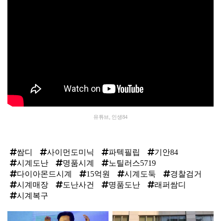
유튜브, 인생84
쌈디
사이먼도미닉
파텍필립
기안84
시계도난
명품시계
노틸러스5719
다이아몬드시계
15억원
시계도둑
경찰검거
시계매장
도난사건
명품도난
래퍼쌈디
시계복구
탑