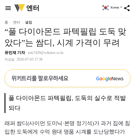
위
엔터
menu
share
Korean
▼
키
트
리
홈
엔터
셀럽
“풀 다이아몬드 파텍필립 도둑 맞
았다”는 쌈디, 시계 가격이 무려
유민재 기자
toto7429@wikitree.co.kr
2026-07-03 17:38
작성일
위키트리를 팔로우하세요
G
o
o
g
l
e
News
풀 다이아몬드 파텍필립, 도둑의 실수로 적발
되다
래퍼 쌈디(사이먼 도미닉·본명 정기석)가 과거 집에 침
입한 도둑에게 수억 원대 명품 시계를 도난당했다가