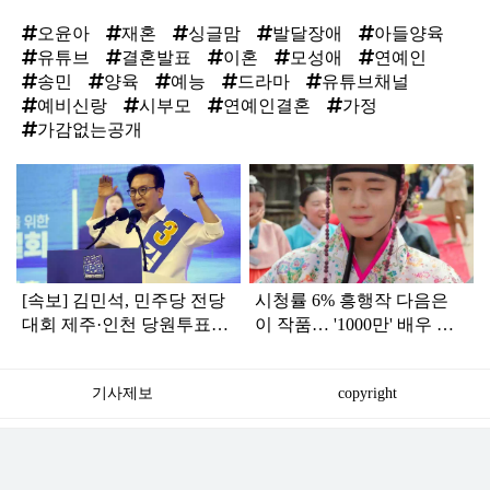
오윤아
재혼
싱글맘
발달장애
아들양육
유튜브
결혼발표
이혼
모성애
연예인
송민
양육
예능
드라마
유튜브채널
예비신랑
시부모
연예인결혼
가정
가감없는공개
탑
라
인
[속보] 김민석, 민주당 전당
시청률 6% 흥행작 다음은
대회 제주·인천 당원투표서
이 작품… '1000만' 배우 출
승리로 1위 탈환
연 한국 드라마
기사제보
copyright