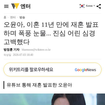
위
엔터
menu
share
Korean
▼
키
트
리
홈
엔터
방송
오윤아, 이혼 11년 만에 재혼 발표
하며 폭풍 눈물... 진심 어린 심경
고백했다
방정훈 기자
bluemoon@wikitree.co.kr
2026-07-03 18:40
작성일
위키트리를 팔로우하세요
G
o
o
g
l
e
News
유튜브 통해 재혼 발표한 오윤아