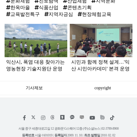
문화체험
진로탐색
산업체험
지역문화
한옥마을
식품산업
콘텐츠기획
교육발전특구
지역자긍심
현장체험교육
탑
라
인
익산시, 폭염 대응 찾아가는
시민과 함께 정책 설계…'익
영농현장 기술지원단 운영
산 시민아카데미' 본격 운영
기사제보
copyright
저
페
인
위
틱
작
이
스
키
톡
권
스
타
트
서울 중구 세종대로22길 12 광화문 G스퀘어 12층 (주)소셜뉴스 | 02-3789-8900
정
북
그
리
보
등록번호
서울 아01019 |
등록일자
2009. 11. 10 |
최초 발행일
2010. 02. 02
램
유