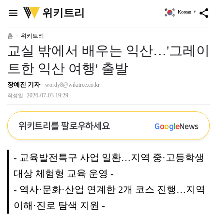
위
위키트리
menu
share
Korean
▼
키
트
리
홈
위키트리
교실 밖에서 배우는 익산…'그레이
트한 익산 여행' 출발
장예진 기자
wordy8@wikitree.co.kr
2026-07-03 19:29
작성일
위키트리를 팔로우하세요
G
o
o
g
l
e
News
- 교육발전특구 사업 일환…지역 중·고등학생
대상 체험형 교육 운영 -
- 역사·문화·산업 연계한 2개 코스 진행…지역
이해·진로 탐색 지원 -