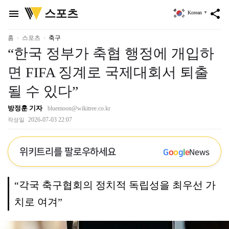
위
스포츠
menu
share
Korean
▼
키
트
리
홈
스포츠
축구
“한국 정부가 축협 행정에 개입하
면 FIFA 징계로 국제대회서 퇴출
될 수 있다”
방정훈 기자
bluemoon@wikitree.co.kr
2026-07-03 22:07
작성일
위키트리를 팔로우하세요
G
o
o
g
l
e
News
“각국 축구협회의 정치적 독립성을 최우선 가
치로 여겨”