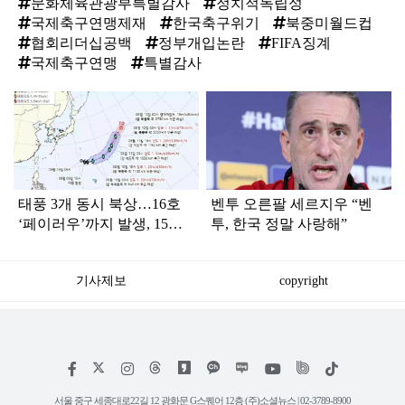
문화체육관광부특별감사
정치적독립성
국제축구연맹제재
한국축구위기
북중미월드컵
협회리더십공백
정부개입논란
FIFA징계
국제축구연맹
특별감사
탑
라
인
태풍 3개 동시 북상…16호
벤투 오른팔 세르지우 “벤
‘페이러우’까지 발생, 15호
투, 한국 정말 사랑해”
‘찬홈’ 한국 영향은?
기사제보
copyright
저
페
인
위
틱
작
이
스
키
톡
권
스
타
트
서울 중구 세종대로22길 12 광화문 G스퀘어 12층 (주)소셜뉴스 | 02-3789-8900
정