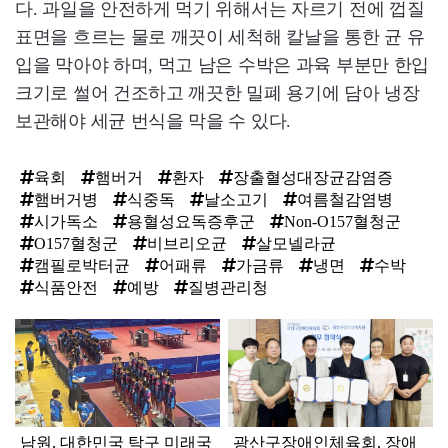
다. 과일을 안전하게 먹기 위해서는 자르기 전에 껍질
표면을 흐르는 물로 깨끗이 세척해 칼날을 통한 균 유
입을 막아야 하며, 먹고 남은 수박은 과육 부분만 한입
크기로 썰어 건조하고 깨끗한 밀폐 용기에 담아 냉장
보관해야 세균 번식을 막을 수 있다.
육회
햄버거
환자
장출혈성대장균감염증
햄버거병
식중독
날소고기
여름철감염병
시가독소
용혈성요독증후군
Non-O157혈청군
O157혈청군
비브리오균
살모넬라균
캠필로박터균
어패류
가금류
냉면
수박
식품안전
예방
질병관리청
탑
라
인
남원, 대한민국 탁구 미래국
광산구장애인체육회, 장애