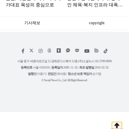
가대표 육성의 중심으로
인 체육·복지 인프라 대폭
확충… 두 기관 맞손
기사제보
copyright
저
페
인
위
틱
작
이
스
키
톡
권
스
타
트
서울 중구 세종대로22길 12 광화문 G스퀘어 12층 (주)소셜뉴스 | 02-3789-8900
정
북
그
리
보
등록번호
서울 아01019 |
등록일자
2009. 11. 10 |
최초 발행일
2010. 02. 02
램
유
튜
발행인
이동기 |
편집인
채석원 |
청소년 보호 책임자
손기영
브
© Social News Co., Ltd. All Right Reserved.