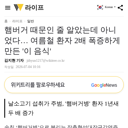
위
라이프
menu
share
Korean
▼
키
트
리
홈
라이프
일반
햄버거 때문인 줄 알았는데 아니
었다… 여름철 환자 2배 폭증하게
만든 '이 음식'
김지현 기자
jiihyun1217@wikitree.co.kr
2026-07-04 10:16
작성일
위키트리를 팔로우하세요
G
o
o
g
l
e
News
날소고기 섭취가 주범, '햄버거병' 환자 1년새
두 배 증가
속칭 ‘햄버거병’으로 불리는 장출혈성대장균감염증