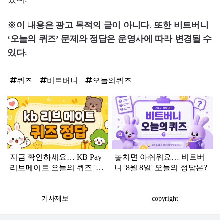
※이 내용은 광고 목적의 글이 아니다. 또한 비트버니
‘오늘의 퀴즈’ 문제와 정답은 운영사에 따라 변경될 수
있다.
퀴즈
비트버니
오늘의퀴즈
탑
라
인
지금 확인하세요… KB Pay
놓치면 아쉬워요… 비트버
리브메이트 오늘의 퀴즈 '8
니 '8월 8일' 오늘의 정답은?
월 8일' 정답
기사제보
copyright