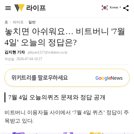
위
라이프
menu
share
Korean
▼
키
트
리
홈
라이프
일반
놓치면 아쉬워요… 비트버니 '7월
4일' 오늘의 정답은?
김지현 기자
jiihyun1217@wikitree.co.kr
2026-07-04 10:27
작성일
위키트리를 팔로우하세요
G
o
o
g
l
e
News
7월 4일 오늘의퀴즈 문제와 정답 공개
비트버니 이용자들 사이에서 ‘7월 4일 퀴즈’ 정답이 주
목받고 있다.