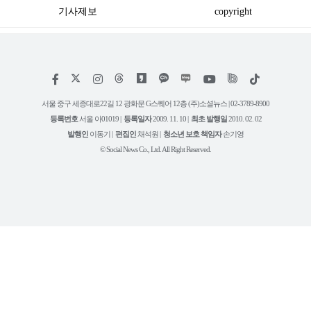
기사제보
copyright
저
페
인
위
틱
작
이
스
키
톡
권
스
타
트
서울 중구 세종대로22길 12 광화문 G스퀘어 12층 (주)소셜뉴스 | 02-3789-8900
정
북
그
리
보
등록번호
서울 아01019 |
등록일자
2009. 11. 10 |
최초 발행일
2010. 02. 02
램
유
튜
발행인
이동기 |
편집인
채석원 |
청소년 보호 책임자
손기영
브
© Social News Co., Ltd. All Right Reserved.