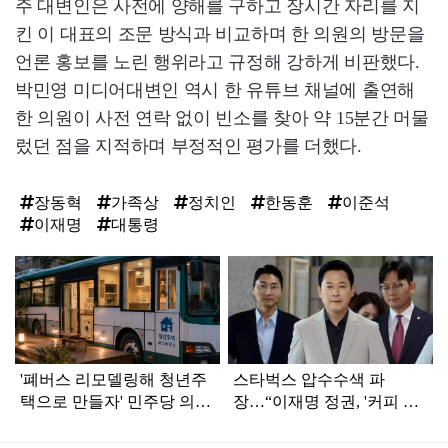
주 대변인은 사전에 양해를 구하고 장시간 자리를 지
킨 이 대표의 조문 방식과 비교하며 한 의원의 방문을
언론 홍보를 노린 행위라고 규정해 강하게 비판했다.
박민영 미디어대변인 역시 한 유튜브 채널에 출연해
한 의원이 사전 연락 없이 빈소를 찾아 약 15분간 머물
렀던 점을 지적하며 부정적인 평가를 더했다.
장동혁
가족상
정치인
한동훈
이준석
이재명
대통령
탑
라
인
'폐버스 리모델링해 청년주
스타벅스 압수수색 파
택으로 만들자' 민주당 의원
장…“이재명 정권, '커피 한
제안 일파만파
잔의 자유'까지 박탈하려
해”