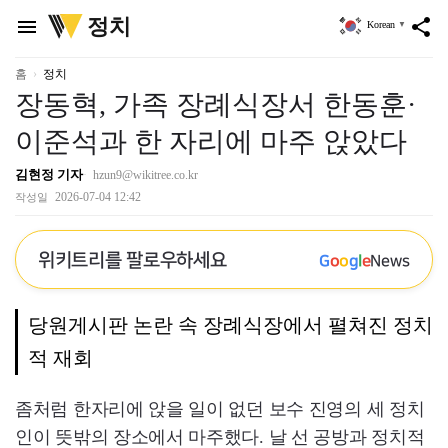
위
정치
menu
share
Korean
▼
키
트
리
홈
정치
장동혁, 가족 장례식장서 한동훈·
이준석과 한 자리에 마주 앉았다
김현정 기자
hzun9@wikitree.co.kr
2026-07-04 12:42
작성일
위키트리를 팔로우하세요
G
o
o
g
l
e
News
당원게시판 논란 속 장례식장에서 펼쳐진 정치
적 재회
좀처럼 한자리에 앉을 일이 없던 보수 진영의 세 정치
인이 뜻밖의 장소에서 마주했다. 날 선 공방과 정치적