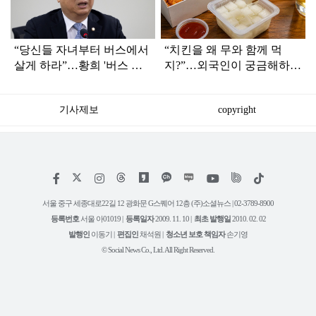
“당신들 자녀부터 버스에서
“치킨을 왜 무와 함께 먹
살게 하라”…황희 '버스 하
지?”…외국인이 궁금해하는
우스'에 직격탄
한국식 ‘치킨무’ 조합
기사제보
copyright
저
페
인
위
틱
작
이
스
키
톡
권
스
타
트
서울 중구 세종대로22길 12 광화문 G스퀘어 12층 (주)소셜뉴스 | 02-3789-8900
정
북
그
리
보
등록번호
서울 아01019 |
등록일자
2009. 11. 10 |
최초 발행일
2010. 02. 02
램
유
튜
발행인
이동기 |
편집인
채석원 |
청소년 보호 책임자
손기영
브
© Social News Co., Ltd. All Right Reserved.