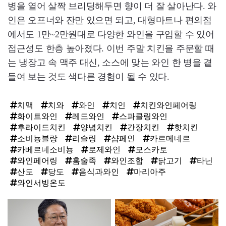
병을 열어 살짝 브리딩해두면 향이 더 잘 살아난다. 와
인은 오프너와 잔만 있으면 되고, 대형마트나 편의점
에서도 1만~2만원대로 다양한 와인을 구입할 수 있어
접근성도 한층 높아졌다. 이번 주말 치킨을 주문할 때
는 냉장고 속 맥주 대신, 소스에 맞는 와인 한 병을 곁
들여 보는 것도 색다른 경험이 될 수 있다.
치맥
치와
와인
치인
치킨와인페어링
화이트와인
레드와인
스파클링와인
후라이드치킨
양념치킨
간장치킨
핫치킨
소비뇽블랑
리슬링
샴페인
카르메네르
카베르네소비뇽
로제와인
모스카토
와인페어링
홈술족
와인조합
닭고기
타닌
산도
당도
음식과와인
마리아주
와인서빙온도
탑
라
인