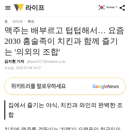
위
라이프
menu
share
Korean
▼
키
트
리
홈
라이프
푸드
맥주는 배부르고 텁텁해서… 요즘
2030 홈술족이 치킨과 함께 즐기
는 '의외의 조합'
김지현 기자
jiihyun1217@wikitree.co.kr
2026-07-04 14:27
작성일
위키트리를 팔로우하세요
G
o
o
g
l
e
News
집에서 즐기는 야식, 치킨과 와인의 완벽한 조
합
치킨에 맥주를 곁들이는 '치맥'이 오랫동안 한국인의