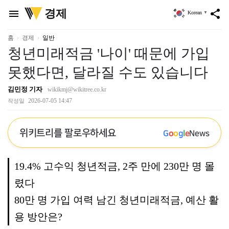
위
경제
menu
share
Korean
▼
키
트
리
홈
경제
일반
청년미래적금 '나이' 때문에 가입
못했다면, 달라질 수도 있습니다
김민정 기자
wikikmj@wikitree.co.kr
2026-07-05 14:47
작성일
위키트리를 팔로우하세요
G
o
o
g
l
e
News
19.4% 고수익 청년적금, 2주 만에 230만 명 몰
렸다
80만 명 가입 여력 남긴 청년미래적금, 예산 활
용 방안은?