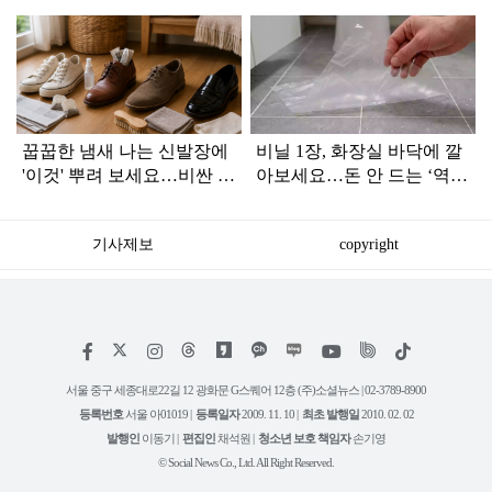
탑
라
인
꿉꿉한 냄새 나는 신발장에
비닐 1장, 화장실 바닥에 깔
'이것' 뿌려 보세요…비싼 돈
아보세요…돈 안 드는 ‘역대
들일 필요 없습니다
급 꼼수’ 발견
기사제보
copyright
저
페
인
위
틱
작
이
스
키
톡
권
스
타
트
서울 중구 세종대로22길 12 광화문 G스퀘어 12층 (주)소셜뉴스 | 02-3789-8900
정
북
그
리
보
등록번호
서울 아01019 |
등록일자
2009. 11. 10 |
최초 발행일
2010. 02. 02
램
유
튜
발행인
이동기 |
편집인
채석원 |
청소년 보호 책임자
손기영
브
© Social News Co., Ltd. All Right Reserved.