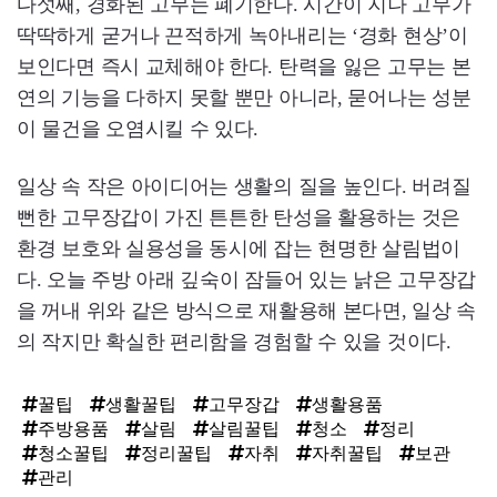
다섯째, 경화된 고무는 폐기한다. 시간이 지나 고무가
딱딱하게 굳거나 끈적하게 녹아내리는 ‘경화 현상’이
보인다면 즉시 교체해야 한다. 탄력을 잃은 고무는 본
연의 기능을 다하지 못할 뿐만 아니라, 묻어나는 성분
이 물건을 오염시킬 수 있다.
일상 속 작은 아이디어는 생활의 질을 높인다. 버려질
뻔한 고무장갑이 가진 튼튼한 탄성을 활용하는 것은
환경 보호와 실용성을 동시에 잡는 현명한 살림법이
다. 오늘 주방 아래 깊숙이 잠들어 있는 낡은 고무장갑
을 꺼내 위와 같은 방식으로 재활용해 본다면, 일상 속
의 작지만 확실한 편리함을 경험할 수 있을 것이다.
꿀팁
생활꿀팁
고무장갑
생활용품
주방용품
살림
살림꿀팁
청소
정리
청소꿀팁
정리꿀팁
자취
자취꿀팁
보관
관리