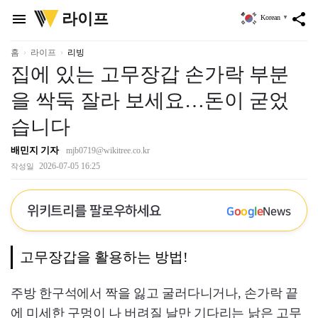
위
라이프
menu
share
Korean
▼
키
트
리
홈
라이프
리빙
집에 있는 고무장갑 손가락 부분
을 싹둑 잘라 보세요…돈이 굳었
습니다
배민지 기자
mjb0719@wikitree.co.kr
2026-07-05 16:25
작성일
위키트리를 팔로우하세요
G
o
o
g
l
e
News
고무장갑을 활용하는 방법!
주방 한구석에서 짝을 잃고 굴러다니거나, 손가락 끝
에 미세한 구멍이 나 버려질 날만 기다리는 낡은 고무