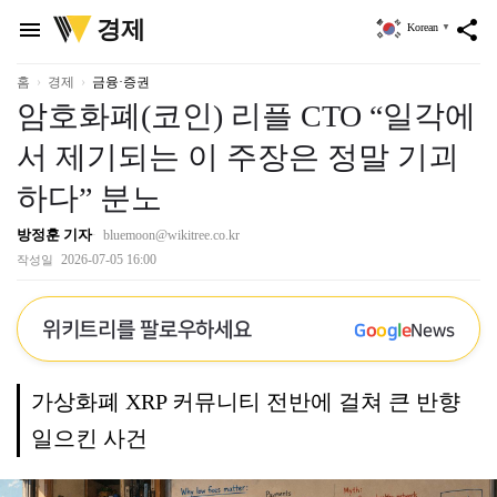
위
경제
menu
share
Korean
▼
키
트
리
홈
경제
금융·증권
암호화폐(코인) 리플 CTO “일각에
서 제기되는 이 주장은 정말 기괴
하다” 분노
방정훈 기자
bluemoon@wikitree.co.kr
2026-07-05 16:00
작성일
위키트리를 팔로우하세요
G
o
o
g
l
e
News
가상화폐 XRP 커뮤니티 전반에 걸쳐 큰 반향
일으킨 사건