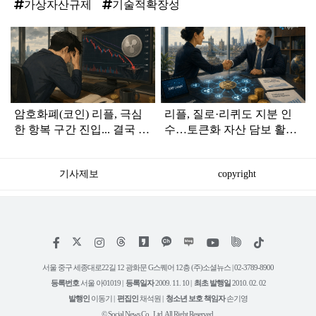
가상자산규제
기술적확장성
탑
라
인
암호화폐(코인) 리플, 극심
리플, 질로·리퀴도 지분 인
한 항복 구간 진입... 결국 1
수…토큰화 자산 담보 활용
달러 밑으로 추락하나
열다
기사제보
copyright
저
페
인
위
틱
작
이
스
키
톡
권
스
타
트
서울 중구 세종대로22길 12 광화문 G스퀘어 12층 (주)소셜뉴스 | 02-3789-8900
정
북
그
리
보
등록번호
서울 아01019 |
등록일자
2009. 11. 10 |
최초 발행일
2010. 02. 02
램
유
튜
발행인
이동기 |
편집인
채석원 |
청소년 보호 책임자
손기영
브
© Social News Co., Ltd. All Right Reserved.