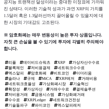
공지능 트랜잭션 달성이라는 중대한 이정표에 가까워
진 상태다. 이러한 기술적 성과가 과연 XRP의 가치를
1.5달러 혹은 1.3달러선까지 끌어올릴 수 있을지에 대
한 시장의 기대감도 고조된다.
※ 암호화폐는 매우 변동성이 높은 투자 상품입니다.
자칫 큰 손실을 볼 수 있기에 투자에 각별히 주의해야
합니다.
리플
데이비드슈워츠
XRP
가상자산수수료
블록체인
저비용결제
네트워크수수료
엑스알피
암호화폐
비트코인
이더리움
솔라나
규제
MiCA
XRP레저
거래비용
네트워크효율성
가상화폐시장
기술혁신
확장성
가상자산
거래수수료
결제솔루션
저비용거래
금융시스템
가상화폐거래
수수료
XRPLedger
네트워크건전성
기술돌파구
파이코인
엑스알피레저