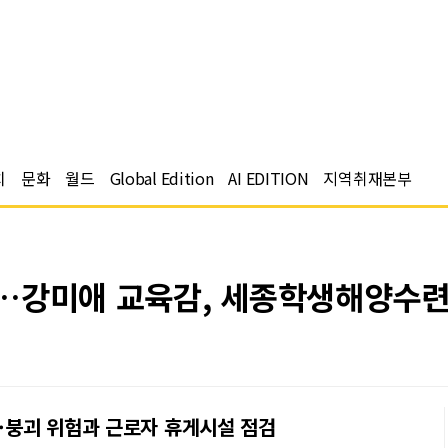
치
문화
월드
Global Edition
AI EDITION
지역취재본부
장…강미애 교육감, 세종학생해양수
락·붕괴 위험과 근로자 휴게시설 점검