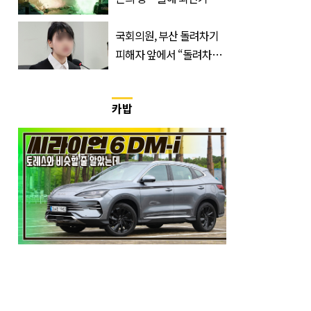
400만 돌파 성공한 ‘영화’
정체
국회의원, 부산 돌려차기
피해자 앞에서 “돌려차기
한 번 하죠?”
카밥