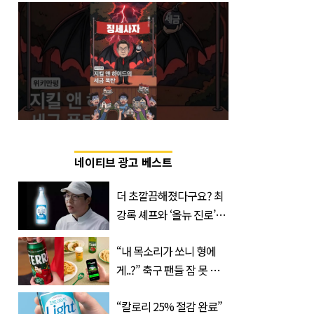
네이티브 광고 베스트
더 초깔끔해졌다구요? 최
강록 셰프와 ‘올뉴 진로’의
만남
“내 목소리가 쏘니 형에
게..?” 축구 팬들 잠 못 들
게 할 테라의 역대급 이벤
“칼로리 25% 절감 완료”
트