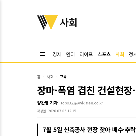
위키트리
사회
menu
경제
엔터
라이프
스포츠
사회
정
홈
사회
교육
장마·폭염 겹친 건설현
양완영 기자
top0322@wikitree.co.kr
2026-07-06 12:15
작성일
7월 5일 신축공사 현장 찾아 배수·추