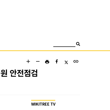
검색
add
remove
link
print
련원 안전점검
WIKITREE TV