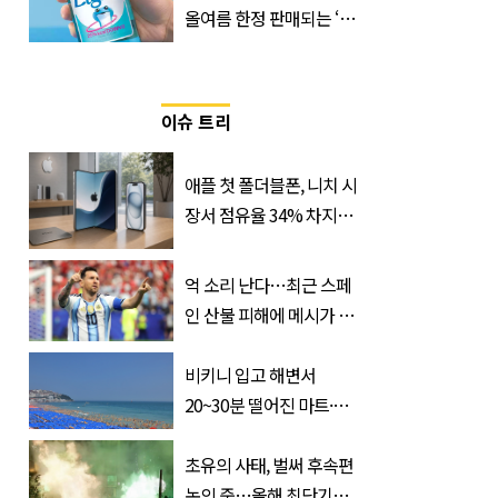
올여름 한정 판매되는 ‘최
저 칼로리 소주’ 나왔다
이슈 트리
애플 첫 폴더블폰, 니치 시
장서 점유율 34% 차지할
듯
억 소리 난다…최근 스페
인 산불 피해에 메시가 기
부한 '금액'
비키니 입고 해변서
20~30분 떨어진 마트·주
거지 이동 피서객 목격담
속출, 반응 폭발
초유의 사태, 벌써 후속편
논의 중…올해 최단기간